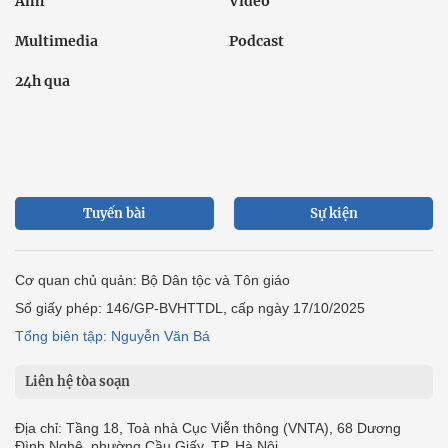
Ảnh
Video
Multimedia
Podcast
24h qua
Tuyến bài
Sự kiện
Cơ quan chủ quản: Bộ Dân tộc và Tôn giáo
Số giấy phép: 146/GP-BVHTTDL, cấp ngày 17/10/2025
Tổng biên tập: Nguyễn Văn Bá
Liên hệ tòa soạn
Địa chỉ: Tầng 18, Toà nhà Cục Viễn thông (VNTA), 68 Dương
Đình Nghệ, phường Cầu Giấy, TP. Hà Nội.