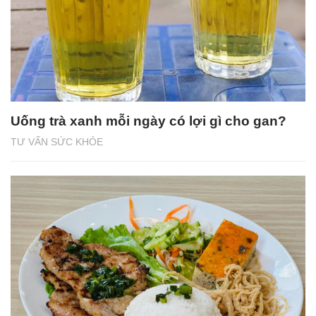
Uống trà xanh mỗi ngày có lợi gì cho gan?
TƯ VẤN SỨC KHỎE