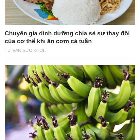
Chuyên gia dinh dưỡng chia sẻ sự thay đổi
của cơ thể khi ăn cơm cả tuần
TƯ VẤN SỨC KHỎE