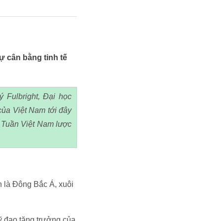
sự cân bằng tinh tế
 Fulbright, Đại học
 của Việt Nam tới đây
. Tuần Việt Nam lược
 là Đông Bắc Á, xuôi
ỹ đạo tăng trưởng của