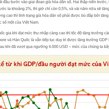
 đầu bước vào giai đoạn già hóa dân số. Hai thập niên trước, 
ớc ta khoảng 2%, thì giờ chỉ còn 0,5%, và vài năm nữa sẽ tăn
ởng cao thì tình trạng già hóa dân số phải được bù đắp bởi tăn
c số một của Việt Nam.
c gia khi đạt mức thu nhập càng cao thì tốc độ tăng trưởng cà
pore và Hàn Quốc là vẫn tiếp tục duy trì được tăng trưởng GDP
sau khi đã vượt qua ngưỡng 4.000 USD – mức của chúng ta bây