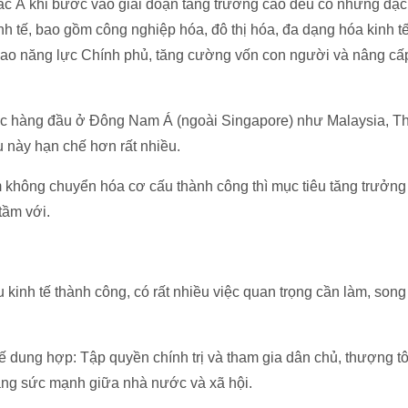
c Á khi bước vào giai đoạn tăng trưởng cao đều có những đặc
h tế, bao gồm công nghiệp hóa, đô thị hóa, đa dạng hóa kinh t
cao năng lực Chính phủ, tăng cường vốn con người và nâng cấp
ớc hàng đầu ở Đông Nam Á (ngoài Singapore) như Malaysia, Thá
 này hạn chế hơn rất nhiều.
m không chuyển hóa cơ cấu thành công thì mục tiêu tăng trưởng
tầm với.
kinh tế thành công, có rất nhiều việc quan trọng cần làm, song 
chế dung hợp: Tập quyền chính trị và tham gia dân chủ, thượng tô
ng sức mạnh giữa nhà nước và xã hội.