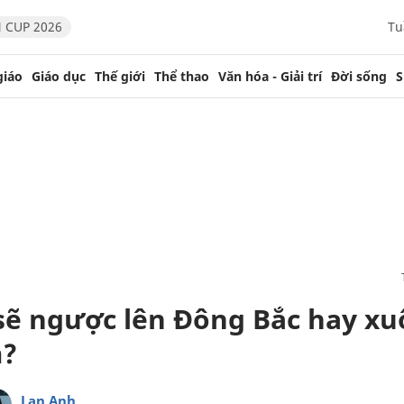
 CUP 2026
Tu
giáo
Giáo dục
Thế giới
Thể thao
Văn hóa - Giải trí
Đời sống
S
sẽ ngược lên Đông Bắc hay xu
?
Lan Anh