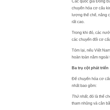
Các quốc gia Đông Bắ
chuyển hóa cơ cấu kin
lượng thể chế, nâng 
rất cao.
Trong khi đó, các nư
các chuyển đổi cơ cấu
Tóm lại, nếu Việt Na
hoàn toàn nằm ngoài 
Ba trụ cột phát triển
Để chuyển hóa cơ cấu 
nhất bao gồm:
Thứ nhất
, đó là thể 
tham nhũng và cân bằ