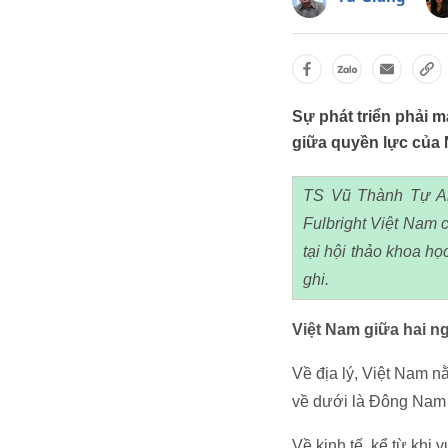
Sự phát triển phải m
giữa quyền lực của 
TS Vũ Thành Tự Anh
Fulbright Việt Nam c
tại hội thảo khoa h
ghi.
Việt Nam giữa hai ng
Về địa lý, Việt Nam 
về dưới là Đông Nam
Về kinh tế, kể từ kh