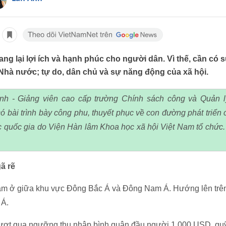
ang lại lợi ích và hạnh phúc cho người dân. Vì thế, cần có 
Nhà nước; tự do, dân chủ và sự năng động của xã hội.
 - Giảng viên cao cấp trường Chính sách công và Quản lý
ó bài trình bày công phu, thuyết phục về con đường phát triển
ọc quốc gia do Viện Hàn lâm Khoa học xã hội Việt Nam tổ chức
ã rẽ
nằm ở giữa khu vực Đông Bắc Á và Đông Nam Á. Hướng lên trên
 Á.
i vượt qua ngưỡng thu nhập bình quân đầu người 1.000 USD, qu