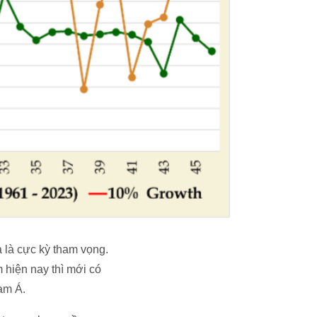
a là cực kỳ tham vọng.
 hiện nay thì mới có
am Á.