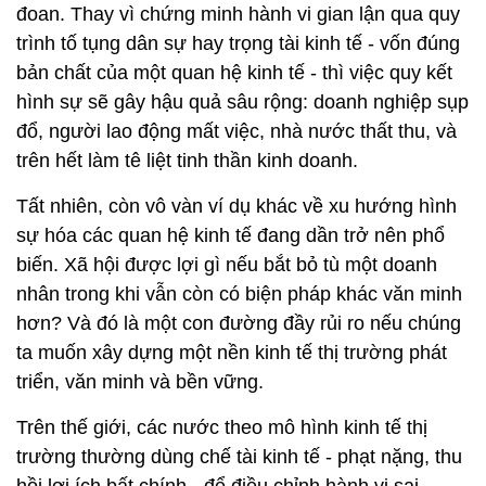
đoan. Thay vì chứng minh hành vi gian lận qua quy
trình tố tụng dân sự hay trọng tài kinh tế - vốn đúng
bản chất của một quan hệ kinh tế - thì việc quy kết
hình sự sẽ gây hậu quả sâu rộng: doanh nghiệp sụp
đổ, người lao động mất việc, nhà nước thất thu, và
trên hết làm tê liệt tinh thần kinh doanh.
Tất nhiên, còn vô vàn ví dụ khác về xu hướng hình
sự hóa các quan hệ kinh tế đang dần trở nên phổ
biến. Xã hội được lợi gì nếu bắt bỏ tù một doanh
nhân trong khi vẫn còn có biện pháp khác văn minh
hơn? Và đó là một con đường đầy rủi ro nếu chúng
ta muốn xây dựng một nền kinh tế thị trường phát
triển, văn minh và bền vững.
Trên thế giới, các nước theo mô hình kinh tế thị
trường thường dùng chế tài kinh tế - phạt nặng, thu
hồi lợi ích bất chính - để điều chỉnh hành vi sai