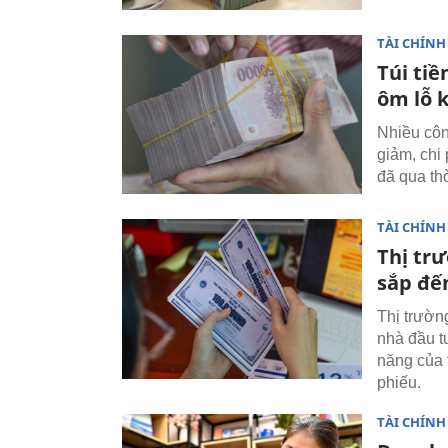
TÀI CHÍNH
Túi tiề
ôm lỗ 
Nhiều công
giảm, chi 
đã qua th
TÀI CHÍNH
Thị trư
sắp đến
Thị trườn
nhà đầu t
năng của t
phiếu.
TÀI CHÍNH