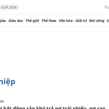
 CUP 2026
Tu
giáo
Giáo dục
Thế giới
Thể thao
Văn hóa - Giải trí
Đời sống
S
hiệp
NG
 bất động sản khó trả nợ trái phiếu, nợ cao