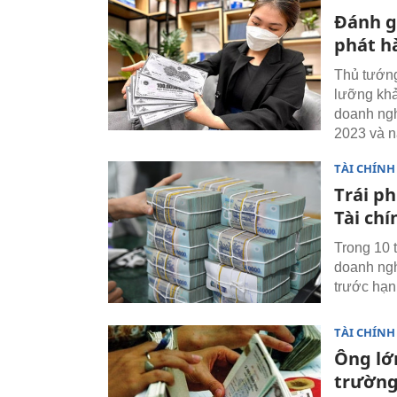
Đánh g
phát h
Thủ tướng
lưỡng khả
doanh ngh
2023 và 
TÀI CHÍNH
Trái p
Tài ch
Trong 10 
doanh ngh
trước hạn
TÀI CHÍNH
Ông lớ
trường 