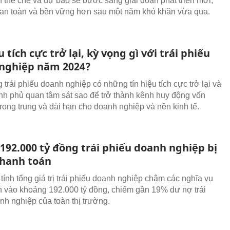
n thể chế và dự báo sẽ bước sang giai đoạn phát triển mới,
 an toàn và bền vững hơn sau một năm khó khăn vừa qua.
u tích cực trở lại, kỳ vọng gì với trái phiếu
nghiệp năm 2024?
 trái phiếu doanh nghiệp có những tín hiệu tích cực trở lại và
h phủ quan tâm sát sao để trở thành kênh huy động vốn
trong trung và dài hạn cho doanh nghiệp và nền kinh tế.
192.000 tỷ đồng trái phiếu doanh nghiệp bị
hanh toán
ính tổng giá trị trái phiếu doanh nghiệp chậm các nghĩa vụ
n vào khoảng 192.000 tỷ đồng, chiếm gần 19% dư nợ trái
nh nghiệp của toàn thị trường.