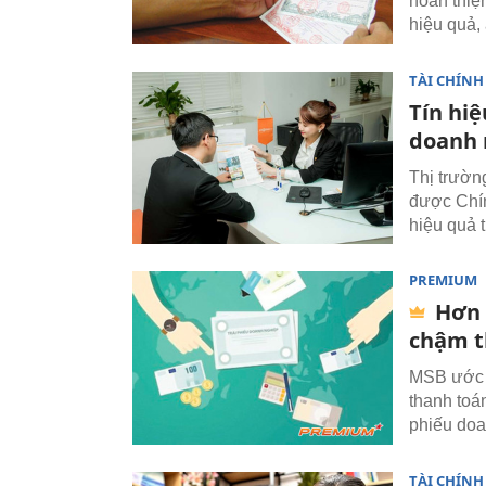
hoàn thiệ
hiệu quả,
TÀI CHÍNH
Tín hiệ
doanh 
Thị trường
được Chín
hiệu quả 
PREMIUM
Hơn 
chậm t
MSB ước t
thanh toá
phiếu doa
TÀI CHÍNH