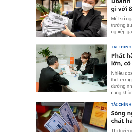
Doanh 
gì với 
Một số ngâ
trường tr
nghiệp gặ
TÀI CHÍNH
Phát hà
lớn, có
Nhiều doa
thị trườn
dường như
cũng khôn
TÀI CHÍNH
Sóng n
chát h
Thị trường