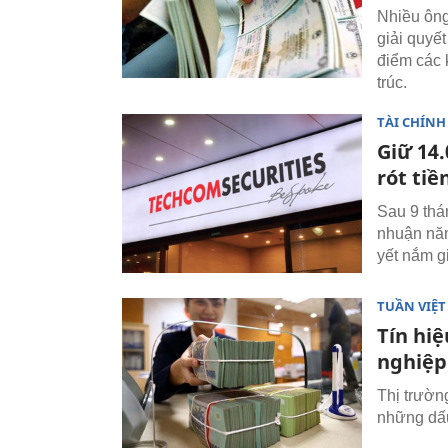
Nhiều ông
giải quyết
điểm các 
trúc.
TÀI CHÍNH
Giữ 14.
rót tiề
Sau 9 thá
nhuận năm
yết nắm g
TUẦN VIỆ
Tín hiệ
nghiệp
Thị trườn
những dấu