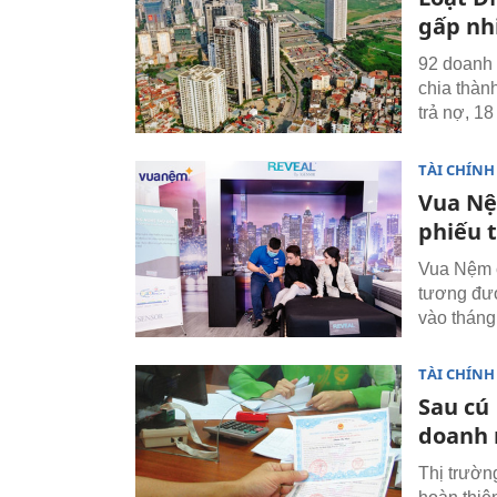
gấp nh
92 doanh 
chia thàn
trả nợ, 1
TÀI CHÍNH
Vua Nệ
phiếu 
Vua Nệm c
tương đươ
vào tháng
TÀI CHÍNH
Sau cú
doanh 
Thị trườn