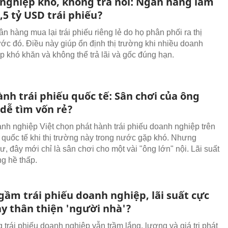
nghiệp khó, không trả nổi: Ngân hàng làm
8,5 tỷ USD trái phiếu?
n hàng mua lại trái phiếu riêng lẻ do họ phân phối ra thị
ước đó. Điều này giúp ổn định thị trường khi nhiều doanh
p khó khăn và không thể trả lãi và gốc đúng hạn.
nh trái phiếu quốc tế: Sân chơi của ông
 dễ tìm vốn rẻ?
nh nghiệp Việt chọn phát hành trái phiếu doanh nghiệp trên
g quốc tế khi thị trường này trong nước gặp khó. Nhưng
, đây mới chỉ là sân chơi cho một vài "ông lớn" nội. Lãi suất
g hề thấp.
gầm trái phiếu doanh nghiệp, lãi suất cực
ay thân thiện 'người nhà'?
 trái phiếu doanh nghiệp vẫn trầm lắng, lượng và giá trị phát