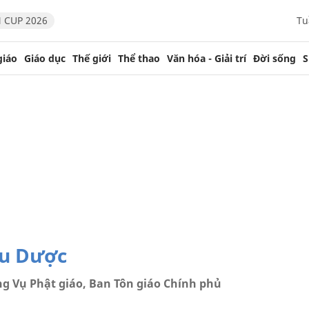
 CUP 2026
Tu
giáo
Giáo dục
Thế giới
Thể thao
Văn hóa - Giải trí
Đời sống
S
ữu Dược
g Vụ Phật giáo, Ban Tôn giáo Chính phủ