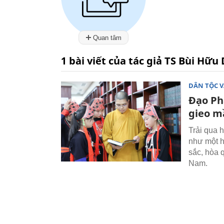
Quan tâm
1 bài viết của tác giả TS Bùi Hữu
DÂN TỘC V
Đạo Phậ
gieo m
Trải qua 
như một h
sắc, hòa 
Nam.