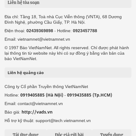
Liên hệ tòa soạn
Địa chỉ: Tầng 18, Toà nhà Cục Viễn thông (VNTA), 68 Dương
Đình Nghệ, phường Cầu Giấy, TP. Hà Nội.
Điện thoại:
02439369898
- Hotline:
0923457788
Email: vietnamnet@vietnamnet.vn
© 1997 Báo VietNamNet. All rights reserved. Chỉ được phát hành
lại thông tin từ website này khi có sự đồng ý bằng văn bản của
báo VietNamNet.
Liên hệ quảng cáo
Công ty Cổ phần Truyền thông VietNamNet
0919405885 (Hà Nội)
0919435885 (Tp.HCM)
Hotline:
-
Email: contact@vietnamnet.vn
http://vads.vn
Báo giá:
Hỗ trợ kỹ thuật: support@tech.vietnamnet.vn
Tải ứng dụng
Độc giả gửi bài
Tuyển dụng