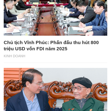
Chủ tịch Vĩnh Phúc: Phấn đấu thu hút 800
triệu USD vốn FDI năm 2025
KINH DOANH