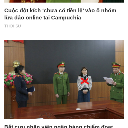
Cuộc đột kích ‘chưa có tiền lệ’ vào ổ nhóm
lừa đảo online tại Campuchia
THỜI SỰ
Bắt cựu nhân viên ngân hàng chiếm đoạt