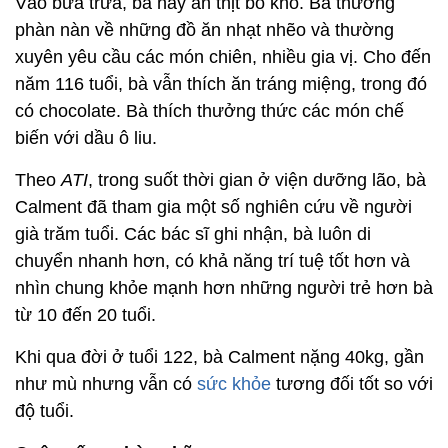
Vào bữa trưa, bà hay ăn thịt bò kho. Bà thường
phàn nàn về những đồ ăn nhạt nhẽo và thường
xuyên yêu cầu các món chiên, nhiều gia vị. Cho đến
năm 116 tuổi, bà vẫn thích ăn tráng miệng, trong đó
có chocolate. Bà thích thưởng thức các món chế
biến với dầu ô liu.
Theo
ATI
, trong suốt thời gian ở viện dưỡng lão, bà
Calment đã tham gia một số nghiên cứu về người
già trăm tuổi. Các bác sĩ ghi nhận, bà luôn di
chuyển nhanh hơn, có khả năng trí tuệ tốt hơn và
nhìn chung khỏe mạnh hơn những người trẻ hơn bà
từ 10 đến 20 tuổi.
Khi qua đời ở tuổi 122, bà Calment nặng 40kg, gần
như mù nhưng vẫn có
sức khỏe
tương đối tốt so với
độ tuổi.