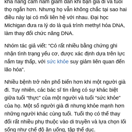
khả năng cầm nắm giảm dần khi bạn già đi và tuổi
thọ ngắn hơn. Nhưng họ vẫn không chắc tại sao hai
điều này lại có mối liên hệ với nhau. Đại học
Michigan đưa ra lý do là quá trình methyl hóa DNA,
làm thay đổi chức năng DNA.
Nhóm tác giả viết: “Có rất nhiều bằng chứng ghi
nhận tình trạng yếu cơ, được xác định dựa trên lực
nắm tay thấp, với
sức khỏe
suy giảm liên quan đến
lão hóa”.
Nhiều bệnh trở nên phổ biến hơn khi một người già
đi. Tuy nhiên, các bác sĩ tin rằng có sự khác biệt
giữa tuổi “thực” của một người và tuổi “sức khỏe”
của họ. Một số người già đi nhưng khỏe mạnh hơn
những người khác cùng tuổi. Tuổi thọ có thể thay
đổi rất nhiều phụ thuộc vào di truyền và lựa chọn lối
sống như chế độ ăn uống, tập thể dục.