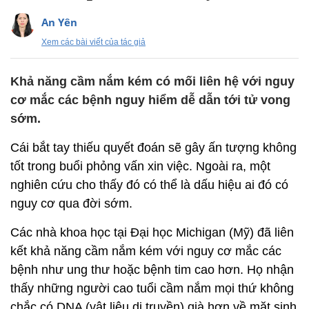
An Yên
Xem các bài viết của tác giả
Khả năng cầm nắm kém có mối liên hệ với nguy
cơ mắc các bệnh nguy hiểm dễ dẫn tới tử vong
sớm.
Cái bắt tay thiếu quyết đoán sẽ gây ấn tượng không
tốt trong buổi phỏng vấn xin việc. Ngoài ra, một
nghiên cứu cho thấy đó có thể là dấu hiệu ai đó có
nguy cơ qua đời sớm.
Các nhà khoa học tại Đại học Michigan (Mỹ) đã liên
kết khả năng cầm nắm kém với nguy cơ mắc các
bệnh như ung thư hoặc bệnh tim cao hơn. Họ nhận
thấy những người cao tuổi cầm nắm mọi thứ không
chắc có DNA (vật liệu di truyền) già hơn về mặt sinh