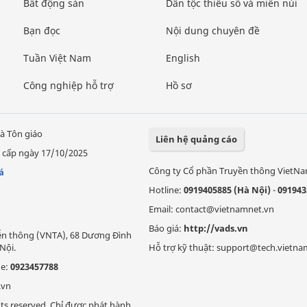
Bất động sản
Dân tộc thiểu số và miền núi
Bạn đọc
Nội dung chuyên đề
Tuần Việt Nam
English
Công nghiệp hỗ trợ
Hồ sơ
à Tôn giáo
Liên hệ quảng cáo
 cấp ngày 17/10/2025
Công ty Cổ phần Truyền thông VietN
á
Hotline:
0919405885 (Hà Nội)
-
091943
Email: contact@vietnamnet.vn
Báo giá:
http://vads.vn
Viễn thông (VNTA), 68 Dương Đình
Nội.
Hỗ trợ kỹ thuật: support@tech.vietna
ne:
0923457788
.vn
ts reserved. Chỉ được phát hành