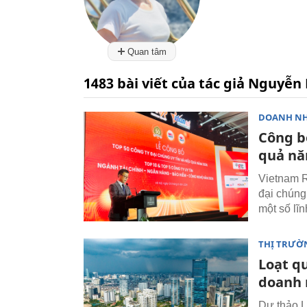
Quan tâm
1483 bài viết của tác giả Nguyễn
DOANH N
Công bố
quả nă
Vietnam R
đại chúng 
một số lĩ
THỊ TRƯỜ
Loạt qu
doanh 
Dự thảo L