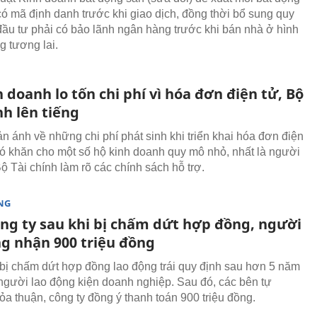
có mã định danh trước khi giao dịch, đồng thời bổ sung quy
đầu tư phải có bảo lãnh ngân hàng trước khi bán nhà ở hình
g tương lai.
 doanh lo tốn chi phí vì hóa đơn điện tử, Bộ
nh lên tiếng
n ánh về những chi phí phát sinh khi triển khai hóa đơn điện
hó khăn cho một số hộ kinh doanh quy mô nhỏ, nhất là người
Bộ Tài chính làm rõ các chính sách hỗ trợ.
NG
ông ty sau khi bị chấm dứt hợp đồng, người
ng nhận 900 triệu đồng
bị chấm dứt hợp đồng lao động trái quy định sau hơn 5 năm
 người lao động kiện doanh nghiệp. Sau đó, các bên tự
ỏa thuận, công ty đồng ý thanh toán 900 triệu đồng.