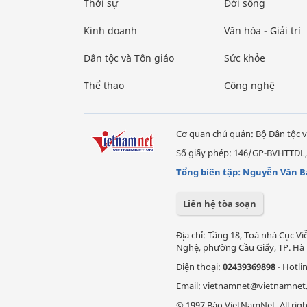
Thời sự
Đời sống
Kinh doanh
Văn hóa - Giải trí
Dân tộc và Tôn giáo
Sức khỏe
Thể thao
Công nghệ
Cơ quan chủ quản: Bộ Dân tộc v
Số giấy phép: 146/GP-BVHTTDL,
Tổng biên tập: Nguyễn Văn B
Liên hệ tòa soạn
Địa chỉ: Tầng 18, Toà nhà Cục 
Nghệ, phường Cầu Giấy, TP. Hà 
Điện thoại:
02439369898
- Hotli
Email: vietnamnet@vietnamnet
© 1997 Báo VietNamNet. All righ