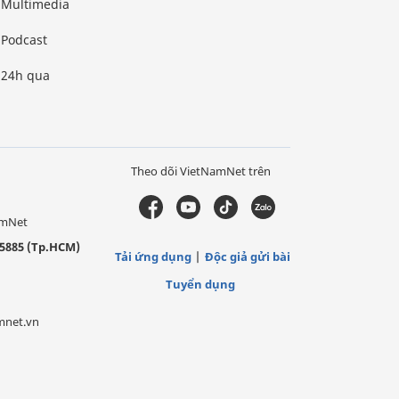
Multimedia
Podcast
24h qua
Theo dõi VietNamNet trên
amNet
5885 (Tp.HCM)
Tải ứng dụng
Độc giả gửi bài
Tuyển dụng
mnet.vn