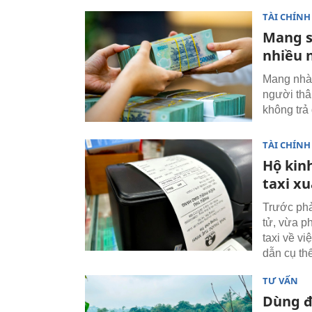
TÀI CHÍNH
Mang s
nhiều 
Mang nhà 
người thâ
không trả
TÀI CHÍNH
Hộ kinh
taxi x
Trước phả
tử, vừa p
taxi về v
dẫn cụ thể
TƯ VẤN
Dùng đ