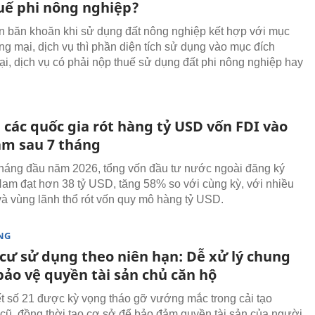
uế phi nông nghiệp?
 băn khoăn khi sử dụng đất nông nghiệp kết hợp với mục
ng mại, dịch vụ thì phần diện tích sử dụng vào mục đích
i, dịch vụ có phải nộp thuế sử dụng đất phi nông nghiệp hay
 các quốc gia rót hàng tỷ USD vốn FDI vào
am sau 7 tháng
tháng đầu năm 2026, tổng vốn đầu tư nước ngoài đăng ký
Nam đạt hơn 38 tỷ USD, tăng 58% so với cùng kỳ, với nhiều
và vùng lãnh thổ rót vốn quy mô hàng tỷ USD.
NG
cư sử dụng theo niên hạn: Dễ xử lý chung
bảo vệ quyền tài sản chủ căn hộ
t số 21 được kỳ vọng tháo gỡ vướng mắc trong cải tạo
cũ, đồng thời tạo cơ sở để bảo đảm quyền tài sản của người