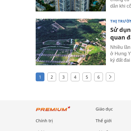
dân khi cô
THỊ TRƯỜ
Sử dụn
quan đ
Nhiều lần
ở Hưng Yê
ký đất đai
1
2
3
4
5
6
Giáo dục
Chính trị
Thế giới