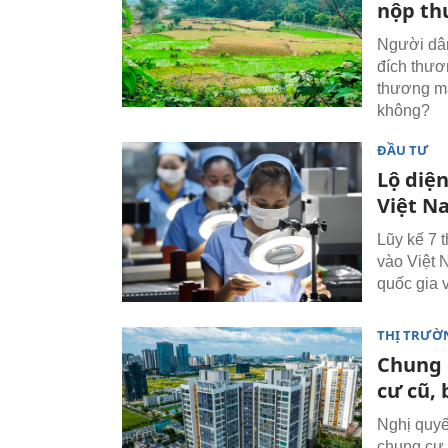
nộp th
Người dân
đích thươ
thương mạ
không?
ĐẦU TƯ
Lộ diện
Việt N
Lũy kế 7 
vào Việt 
quốc gia 
THỊ TRƯỜ
Chung 
cư cũ, 
Nghị quyế
chung cư 