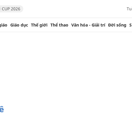
 CUP 2026
Tu
giáo
Giáo dục
Thế giới
Thể thao
Văn hóa - Giải trí
Đời sống
S
ê