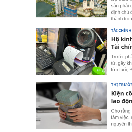
sản phải 
định chủ 
thành tron
TÀI CHÍNH
Hộ kinh
Tài chí
Trước phả
tử, gây k
lớn tuổi, 
THỊ TRƯỜ
Kiện c
lao độ
Cho rằng 
làm việc,
nguyện th