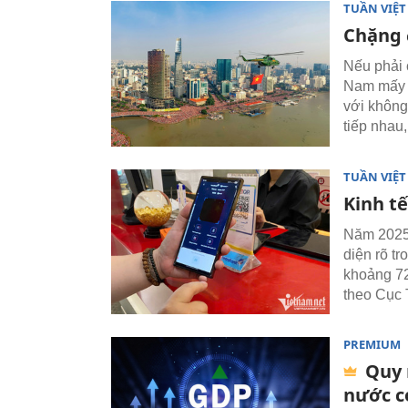
TUẦN VIỆ
Chặng 
Nếu phải 
Nam mấy n
với không
tiếp nhau,
TUẦN VIỆ
Kinh tế
Năm 2025 
diện rõ tr
khoảng 72
theo Cục 
PREMIUM
Quy 
nước c