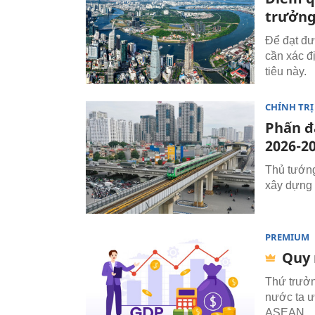
trưởng
Để đạt đư
cần xác đ
tiêu này.
CHÍNH TRỊ
Phấn đ
2026-2
Thủ tướng
xây dựng 
PREMIUM
Quy 
Thứ trưởn
nước ta ư
ASEAN.