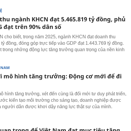
Ệ
thu ngành KHCN đạt 5.465.819 tỷ đồng, phủ
G đạt trên 90% dân số
 cho biết, trong năm 2025, ngành KHCN đạt doanh thu
 tỷ đồng, đóng góp trực tiếp vào GDP đạt 1.443.769 tỷ đồng.
t trong những động lực tăng trưởng quan trọng của nền kinh
T NAM
i mô hình tăng trưởng: Động cơ mới để đi
 hình tăng trưởng, xét đến cùng là đổi mới tư duy phát triển,
ước kiến tạo môi trường cho sáng tạo, doanh nghiệp được
 và người dân được khơi dậy năng lực thật sự của mình.
uan trọng để Việt Nam đạt mục tiêu tăng