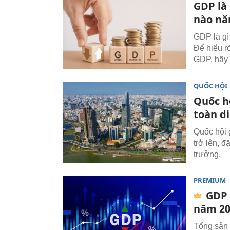
GDP là
nào nă
GDP là gì
Để hiểu r
GDP, hãy 
QUỐC HỘI
Quốc h
toàn d
Quốc hội 
trở lên, đ
trưởng.
PREMIUM
GDP 
năm 20
Tổng sản 