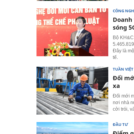
CÔNG NGH
Doanh 
sóng 5
Bộ KH&CN
5.465.819
Đây là mộ
tế.
TUẦN VIỆ
Đổi mớ
xa
Đổi mới mô
nơi nhà n
cởi trói,
ĐẦU TƯ
Điểm q