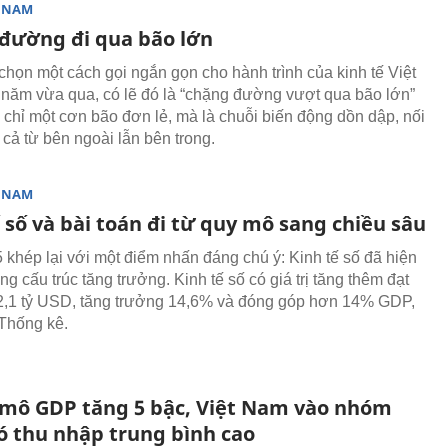
T NAM
đường đi qua bão lớn
chọn một cách gọi ngắn gọn cho hành trình của kinh tế Việt
ăm vừa qua, có lẽ đó là “chặng đường vượt qua bão lớn”
 chỉ một cơn bão đơn lẻ, mà là chuỗi biến động dồn dập, nối
 cả từ bên ngoài lẫn bên trong.
T NAM
 số và bài toán đi từ quy mô sang chiều sâu
khép lại với một điểm nhấn đáng chú ý: Kinh tế số đã hiện
ong cấu trúc tăng trưởng. Kinh tế số có giá trị tăng thêm đạt
,1 tỷ USD, tăng trưởng 14,6% và đóng góp hơn 14% GDP,
Thống kê.
mô GDP tăng 5 bậc, Việt Nam vào nhóm
ó thu nhập trung bình cao