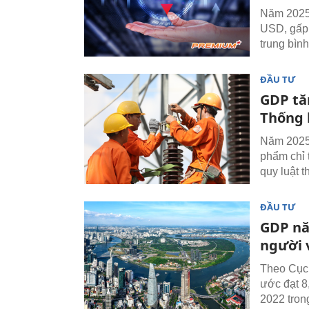
Năm 2025
USD, gấp 
trung bình
ĐẦU TƯ
GDP tă
Thống k
Năm 2025,
phẩm chỉ 
quy luật 
ĐẦU TƯ
GDP nă
người 
Theo Cục
ước đạt 8
2022 tron