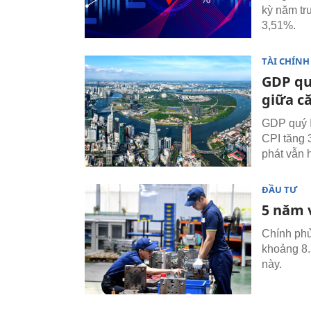
kỳ năm tr
3,51%.
TÀI CHÍNH
GDP quý
giữa c
GDP quý I
CPI tăng 
phát vẫn 
ĐẦU TƯ
5 năm 
Chính phủ
khoảng 8.
này.