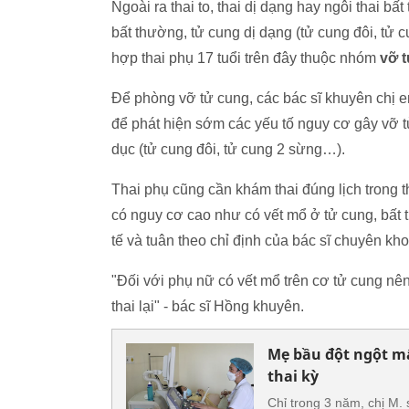
Ngoài ra thai to, thai dị dạng hay ngôi thai 
bất thường, tử cung dị dạng (tử cung đôi, tử 
hợp thai phụ 17 tuổi trên đây thuộc nhóm
vỡ 
Để phòng vỡ tử cung, các bác sĩ khuyên chị e
để phát hiện sớm các yếu tố nguy cơ gây vỡ 
dục (tử cung đôi, tử cung 2 sừng…).
Thai phụ cũng cần khám thai đúng lịch trong t
có nguy cơ cao như có vết mổ ở tử cung, bất
tế và tuân theo chỉ định của bác sĩ chuyên kho
"Đối với phụ nữ có vết mổ trên cơ tử cung nên
thai lại" - bác sĩ Hồng khuyên.
Mẹ bầu đột ngột mất
thai kỳ
Chỉ trong 3 năm, chị M.