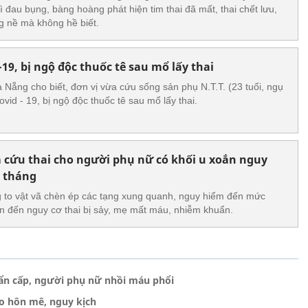
vì đau bụng, bàng hoàng phát hiện tim thai đã mất, thai chết lưu,
g nề mà không hề biết.
19, bị ngộ độc thuốc tê sau mổ lấy thai
 Nẵng cho biết, đơn vị vừa cứu sống sản phụ N.T.T. (23 tuổi, ngụ
id - 19, bị ngộ độc thuốc tê sau mổ lấy thai.
 cứu thai cho người phụ nữ có khối u xoắn nguy
7 tháng
g to vật vã chèn ép các tạng xung quanh, nguy hiểm đến mức
oán đến nguy cơ thai bị sảy, mẹ mất máu, nhiễm khuẩn.
hẩn cấp, người phụ nữ nhồi máu phổi
ão hôn mê, nguy kịch