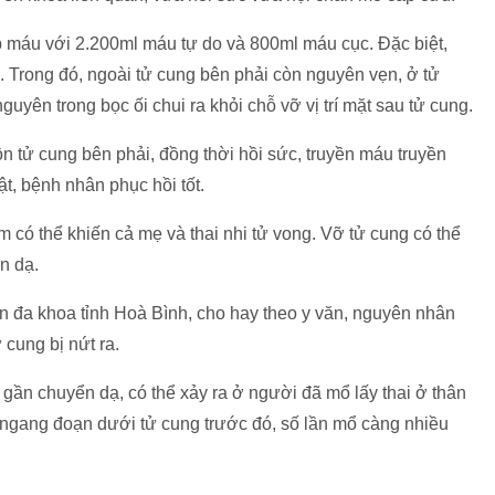
p máu với 2.200ml máu tự do và 800ml máu cục. Đặc biệt,
. Trong đó, ngoài tử cung bên phải còn nguyên vẹn, ở tử
guyên trong bọc ối chui ra khỏi chỗ vỡ vị trí mặt sau tử cung.
tồn tử cung bên phải, đồng thời hồi sức, truyền máu truyền
t, bệnh nhân phục hồi tốt.
m có thể khiến cả mẹ và thai nhi tử vong. Vỡ tử cung có thể
ển dạ.
 đa khoa tỉnh Hoà Bình, cho hay theo y văn, nguyên nhân
 cung bị nứt ra.
gần chuyển dạ, có thể xảy ra ở người đã mổ lấy thai ở thân
mổ ngang đoạn dưới tử cung trước đó, số lần mổ càng nhiều