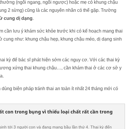
bất thường (ngôi ngang, ngôi ngược) hoặc mẹ có khung chậu
cung 2 sừng) cũng là các nguyên nhân có thể gặp. Trường
tử cung dị dạng
.
m cần lưu ý khám sức khỏe trước khi có kế hoạch mang thai
tử cung như: khung chậu hẹp, khung chậu méo, dị dạng sinh
hai kỳ để bác sĩ phát hiện sớm các nguy cơ. Với các thai kỳ
 tương xứng thai khung chậu…, cần khám thai ở các cơ sở y
a.
 dùng biện pháp tránh thai an toàn ít nhất 24 tháng mới có
 con trong bụng vì thiếu loại chất rất cần trong
 sinh tới 3 người con và đang mang bầu lần thứ 4. Thai kỳ đến