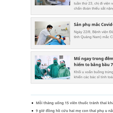
tuần thứ 23, chị đi viện 
chẩn đoán thiếu sắt nặn
Sản phụ mắc Covid-
Ngày 22/8, Bệnh viện Đà
tỉnh Quảng Nam) mắc Cov
Mổ ngay trong đêm
hiểm to bằng bầu 
Khối u xoắn buồng trứn
khiến các bác sĩ tính t
Mỗi tháng uống 15 viên thuốc tránh thai k
9 giờ đồng hồ cứu hai mẹ con thai phụ u n