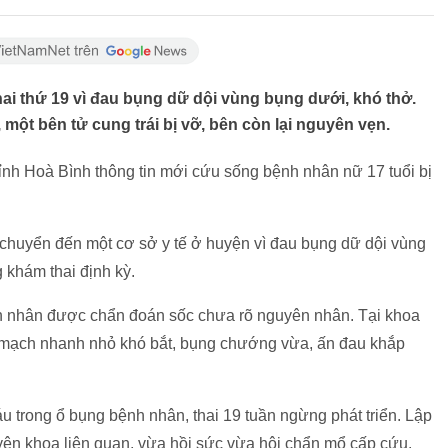
hai thứ 19 vì đau bụng dữ dội vùng bụng dưới, khó thở.
 một bên tử cung trái bị vỡ, bên còn lại nguyên vẹn.
ỉnh Hoà Bình thông tin mới cứu sống bệnh nhân nữ 17 tuổi bị
 chuyển đến một cơ sở y tế ở huyện vì đau bụng dữ dội vùng
 khám thai định kỳ.
nh nhân được chẩn đoán sốc chưa rõ nguyên nhân. Tại khoa
ục, mạch nhanh nhỏ khó bắt, bụng chướng vừa, ấn đau khắp
u trong ổ bụng bệnh nhân, thai 19 tuần ngừng phát triển. Lập
yên khoa liên quan, vừa hồi sức vừa hội chẩn mổ cấp cứu.