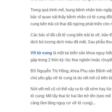
Trong quá trình mổ, bụng bệnh nhân tràn ngậ
bác sĩ quan sát thấy bệnh nhân có tử cung đôi
cung bên trái có thai đã ngừng phát triển còn n
Các bác sĩ đã cắt tử cung bên trái bị vỡ, bảo 
dịch bù lượng dịch máu đã mất. Sau phẫu thuậ
Vỡ tử cung
là một tai biến sản khoa nguy hiể
gặp trong 2 thời kỳ: lúc thai nghén hoặc chuy
BS Nguyễn Thị Hồng, khoa Phụ sản Bệnh viện
chủ yếu gây vỡ tử cung là do vết mổ cũ trên tử
Nứt vết mổ cũ có thể xảy ra từ rất sớm hay lúc 
tử cung; Mổ lấy thai từ hai lần trở lên (sẹo 
càng làm tăng nguy cơ vỡ tử cung)...