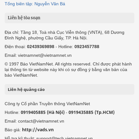
Tổng biên tập: Nguyễn Văn Bá
Liên hệ tòa soạn
Địa chỉ: Tầng 18, Toà nhà Cục Viễn thông (VNTA), 68 Dương
Đình Nghệ, phường Cầu Giấy, TP. Hà Nội.
Điện thoại:
02439369898
- Hotline:
0923457788
Email: vietnamnet@vietnamnet.vn
© 1997 Báo VietNamNet. All rights reserved. Chỉ được phát hành
lại thông tin từ website này khi có sự đồng ý bằng văn bản của
báo VietNamNet.
Liên hệ quảng cáo
Công ty Cổ phần Truyền thông VietNamNet
0919405885 (Hà Nội)
0919435885 (Tp.HCM)
Hotline:
-
Email: contact@vietnamnet.vn
http://vads.vn
Báo giá:
Hỗ trợ kỹ thuật: support@tech.vietnamnet.vn