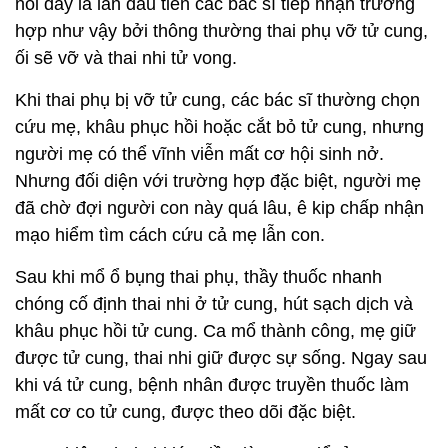
nói đây là lần đầu tiên các bác sĩ tiếp nhận trường
hợp như vậy bởi thông thường thai phụ vỡ tử cung,
ối sẽ vỡ và thai nhi tử vong.
Khi thai phụ bị vỡ tử cung, các bác sĩ thường chọn
cứu mẹ, khâu phục hồi hoặc cắt bỏ tử cung, nhưng
người mẹ có thể vĩnh viễn mất cơ hội sinh nở.
Nhưng đối diện với trường hợp đặc biệt, người mẹ
đã chờ đợi người con này quá lâu, ê kip chấp nhận
mạo hiểm tìm cách cứu cả mẹ lẫn con.
Sau khi mổ ổ bụng thai phụ, thầy thuốc nhanh
chóng cố định thai nhi ở tử cung, hút sạch dịch và
khâu phục hồi tử cung. Ca mổ thành công, mẹ giữ
được tử cung, thai nhi giữ được sự sống. Ngay sau
khi vá tử cung, bệnh nhân được truyền thuốc làm
mất cơ co tử cung, được theo dõi đặc biệt.