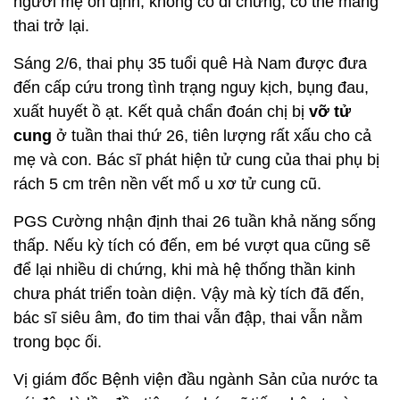
người mẹ ổn định, không có di chứng, có thể mang
thai trở lại.
Sáng 2/6, thai phụ 35 tuổi quê Hà Nam được đưa
đến cấp cứu trong tình trạng nguy kịch, bụng đau,
xuất huyết ồ ạt. Kết quả chẩn đoán chị bị
vỡ tử
cung
ở tuần thai thứ 26, tiên lượng rất xấu cho cả
mẹ và con. Bác sĩ phát hiện tử cung của thai phụ bị
rách 5 cm trên nền vết mổ u xơ tử cung cũ.
PGS Cường nhận định thai 26 tuần khả năng sống
thấp. Nếu kỳ tích có đến, em bé vượt qua cũng sẽ
để lại nhiều di chứng, khi mà hệ thống thần kinh
chưa phát triển toàn diện. Vậy mà kỳ tích đã đến,
bác sĩ siêu âm, đo tim thai vẫn đập, thai vẫn nằm
trong bọc ối.
Vị giám đốc Bệnh viện đầu ngành Sản của nước ta