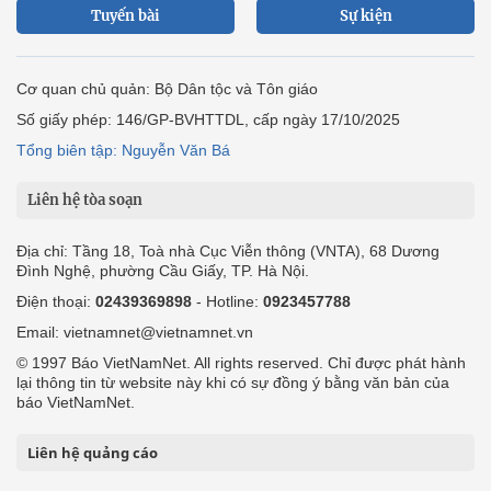
Tuyến bài
Sự kiện
Cơ quan chủ quản: Bộ Dân tộc và Tôn giáo
Số giấy phép: 146/GP-BVHTTDL, cấp ngày 17/10/2025
Tổng biên tập: Nguyễn Văn Bá
Liên hệ tòa soạn
Địa chỉ: Tầng 18, Toà nhà Cục Viễn thông (VNTA), 68 Dương
Đình Nghệ, phường Cầu Giấy, TP. Hà Nội.
Điện thoại:
02439369898
- Hotline:
0923457788
Email: vietnamnet@vietnamnet.vn
© 1997 Báo VietNamNet. All rights reserved. Chỉ được phát hành
lại thông tin từ website này khi có sự đồng ý bằng văn bản của
báo VietNamNet.
Liên hệ quảng cáo