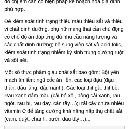
đó chị em cần có biện pháp kế hoạch hoá gia đình
phù hợp.
Để kiểm soát tình trạng thiếu máu thiếu sắt và thiếu
vi chất dinh dưỡng, phụ nữ mang thai cần chủ động
có chế độ ăn đáp ứng đủ nhu cầu năng lượng và
các chất dinh dưỡng; bổ sung viên sắt và acid folic,
kiểm soát tình trạng nhiễm ký sinh trùng đường ruột
và sốt sét.
Một số thực phẩm giàu chất sắt bao gồm: Bột yến
mạch ăn liền; ngũ cốc ăn liền, các loại đậu (đậu
thận, đậu lăng, đậu nành); Các loại thịt gà, thịt bò;
Rau xanh đậm màu (cải bó xôi, bông cải xanh, rau
ngót, rau bí, rau đay, cần tây…);Trái cây chứa nhiều
vitamin C để tăng cường khả năng hấp thụ chất sắt
(cam, quýt, chanh, bưởi, dâu tây…)...