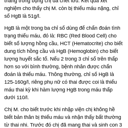
tháng trong bụng chị đã chết lưu. Kết quả xét
nghiệm cho thấy chị M. còn bị thiếu máu nặng, chỉ
số HgB là 51g/l.
HgB là một trong ba chỉ số dùng để chẩn đoán tình
trạng thiếu máu, đó là: RBC (Red Blood Cell) cho
biết số lượng hồng cầu, HCT (Hematocrite) cho biết
dung tích hồng cầu và HgB (Hemoglobin) cho biết
lượng huyết sắc tố. Nếu 2 trong 3 chỉ số trên thấp
hơn so với bình thường, bệnh nhân được chẩn
đoán là thiếu máu. Thông thường, chỉ số HgB là
125-160g/l, riêng phụ nữ có thai được coi là thiếu
máu thai kỳ khi hàm lượng HgB trong máu thấp
dưới 110/l.
Chị M. cho biết trước khi nhập viện chị không hề
biết bản thân bị thiếu máu và nhận thấy bất thường
từ thai nhi. Trước đó chị đã mang thai và sinh con 3