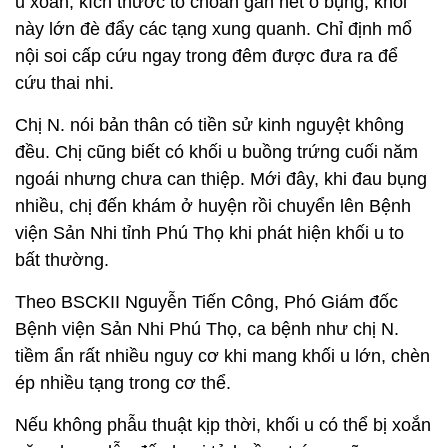
u xoắn, kích thước to choán gần hết ổ bụng, khối
này lớn đè đẩy các tạng xung quanh. Chỉ định mổ
nội soi cấp cứu ngay trong đêm được đưa ra để
cứu thai nhi.
Chị N. nói bản thân có tiền sử kinh nguyệt không
đều. Chị cũng biết có khối u buồng trứng cuối năm
ngoái nhưng chưa can thiệp. Mới đây, khi đau bụng
nhiều, chị đến khám ở huyện rồi chuyển lên Bệnh
viện Sản Nhi tỉnh Phú Thọ khi phát hiện khối u to
bất thường.
Theo BSCKII Nguyễn Tiến Công, Phó Giám đốc
Bệnh viện Sản Nhi Phú Thọ, ca bệnh như chị N.
tiềm ẩn rất nhiều nguy cơ khi mang khối u lớn, chèn
ép nhiều tạng trong cơ thể.
Nếu không phẫu thuật kịp thời, khối u có thể bị xoắn