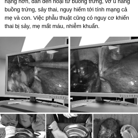
nặng hơn, dẫn đến hoại tử buồng trứng, vỡ u nang
buồng trứng, sảy thai, nguy hiểm tới tính mạng cả
mẹ và con. Việc phẫu thuật cũng có nguy cơ khiến
thai bị sảy, mẹ mất máu, nhiễm khuẩn.