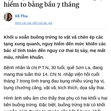
hiểm to bằng bầu 7 tháng
Võ Thu
Xem các bài viết của tác giả
Khối u xoắn buồng trứng to vật vã chèn ép các
tạng xung quanh, nguy hiểm đến mức khiến các
bác sĩ tính toán đến nguy cơ thai bị sảy, mẹ mất
máu, nhiễm khuẩn.
Bệnh nhân là chị P.T.N, 30 tuổi, quê Sơn La, đang
mang thai tuần thứ 14. Chị N. nhập viện hồi cuối
tháng 7 trong tình trạng đau bụng nhiều vùng hạ vị,
bụng chướng căng, vật vã, kích thích, dọa sẩy thai.
Hình ảnh siêu âm cho thấy thai phụ có hai khối u hai
bên buồng trứng. Đặc biệt, buồng trứng trái có khối