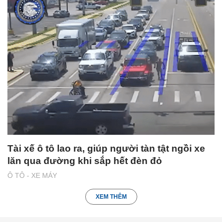
Tài xế ô tô lao ra, giúp người tàn tật ngồi xe
lăn qua đường khi sắp hết đèn đỏ
Ô TÔ - XE MÁY
XEM THÊM