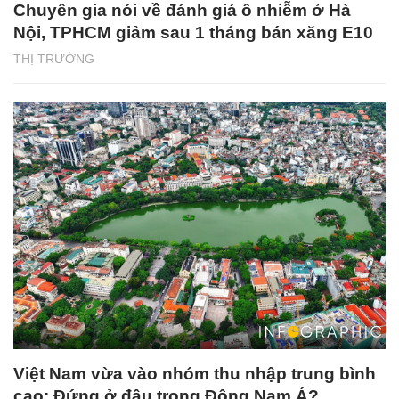
Chuyên gia nói về đánh giá ô nhiễm ở Hà
Nội, TPHCM giảm sau 1 tháng bán xăng E10
THỊ TRƯỜNG
Việt Nam vừa vào nhóm thu nhập trung bình
cao: Đứng ở đâu trong Đông Nam Á?