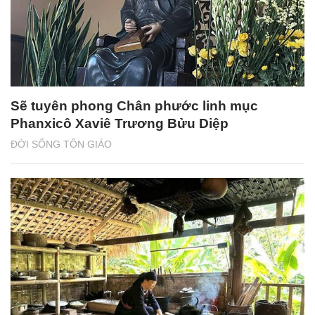
Sẽ tuyên phong Chân phước linh mục
Phanxicô Xaviê Trương Bửu Diệp
ĐỜI SỐNG TÔN GIÁO