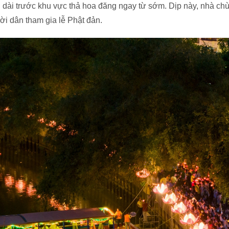
dài trước khu vực thả hoa đăng ngay từ sớm. Dịp này, nhà chù
i dân tham gia lễ Phật đản.