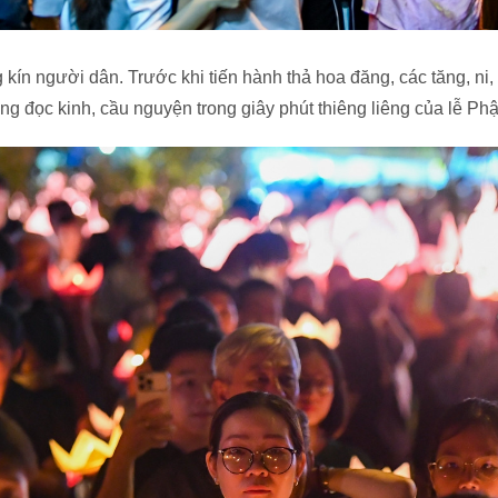
kín người dân. Trước khi tiến hành thả hoa đăng, các tăng, ni,
g đọc kinh, cầu nguyện trong giây phút thiêng liêng của lễ Ph