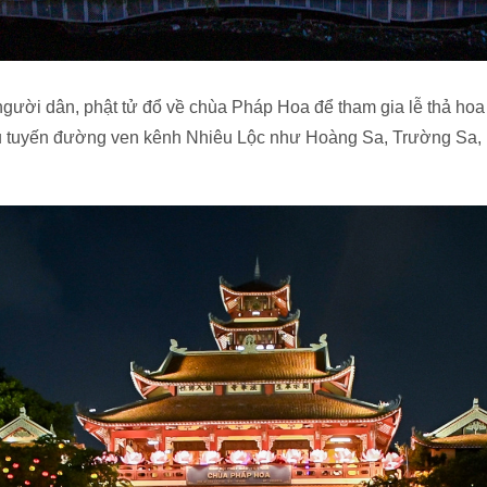
người dân, phật tử đổ về chùa Pháp Hoa để tham gia lễ thả hoa
u tuyến đường ven kênh Nhiêu Lộc như Hoàng Sa, Trường Sa, 