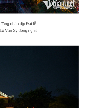
 đăng nhân dịp Đại lễ
Lê Văn Sỹ đông nghịt