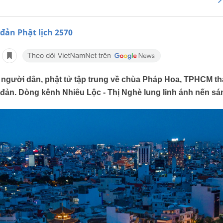
 đản Phật lịch 2570
n người dân, phật tử tập trung về chùa Pháp Hoa, TPHCM th
 đản. Dòng kênh Nhiêu Lộc - Thị Nghè lung linh ánh nến sá