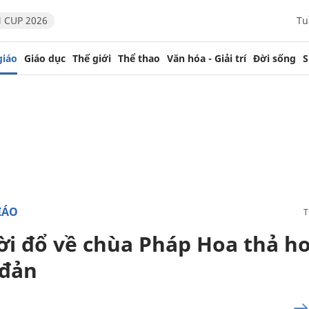
 CUP 2026
Tu
giáo
Giáo dục
Thế giới
Thể thao
Văn hóa - Giải trí
Đời sống
S
IÁO
i đổ về chùa Pháp Hoa thả h
 đản