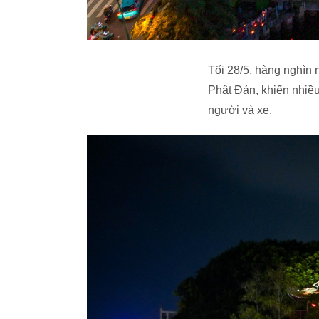
Tối 28/5, hàng nghìn 
Phật Đản, khiến nhiề
người và xe.