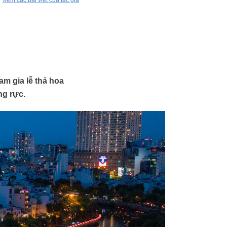
Xem các bài viết của tác giả
am gia lễ thả hoa
ng rực.