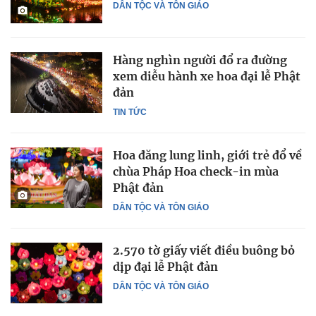
DÂN TỘC VÀ TÔN GIÁO
Hàng nghìn người đổ ra đường
xem diễu hành xe hoa đại lễ Phật
đản
TIN TỨC
Hoa đăng lung linh, giới trẻ đổ về
chùa Pháp Hoa check-in mùa
Phật đản
DÂN TỘC VÀ TÔN GIÁO
2.570 tờ giấy viết điều buông bỏ
dịp đại lễ Phật đản
DÂN TỘC VÀ TÔN GIÁO