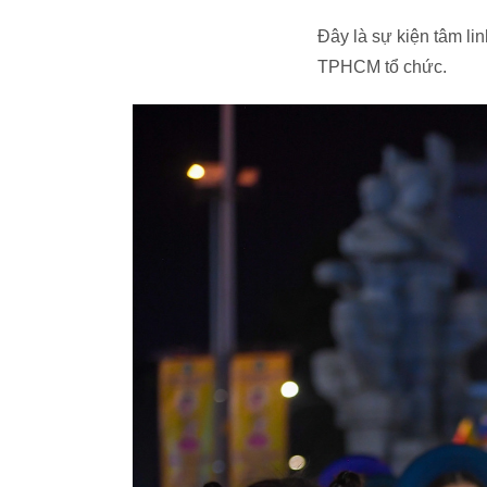
Đây là sự kiện tâm l
TPHCM tổ chức.