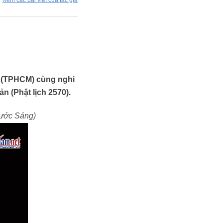
Xem các bài viết của tác giả
 (TPHCM) cùng nghi
n (Phật lịch 2570).
hước Sáng)