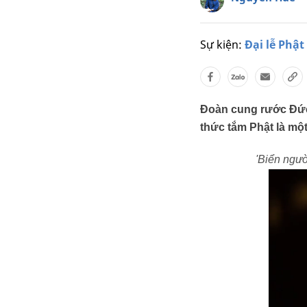
Sự kiện:
Đại lễ Phật
Đoàn cung rước Đức
thức tắm Phật là một
'Biển ngư