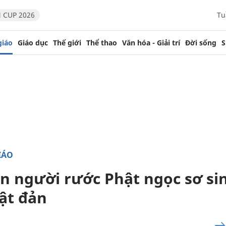
 CUP 2026
Tu
giáo
Giáo dục
Thế giới
Thể thao
Văn hóa - Giải trí
Đời sống
S
IÁO
n người rước Phật ngọc sơ s
ật đản