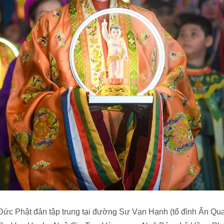
ức Phật đản tập trung tại đường Sư Vạn Hạnh (tổ đình Ấn Quang