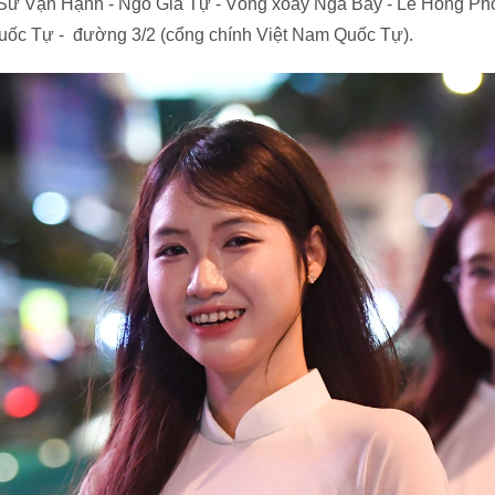
 Sư Vạn Hạnh - Ngô Gia Tự - Vòng xoay Ngã Bảy - Lê Hồng Pho
uốc Tự - đường 3/2 (cổng chính Việt Nam Quốc Tự).