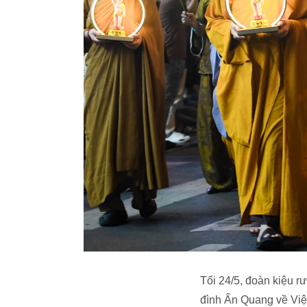
Tối 24/5, đoàn kiệu r
đình Ấn Quang về Việ