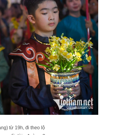
) từ 19h, đi theo lộ