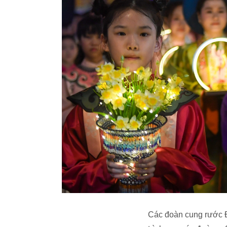
Các đoàn cung rước Đ