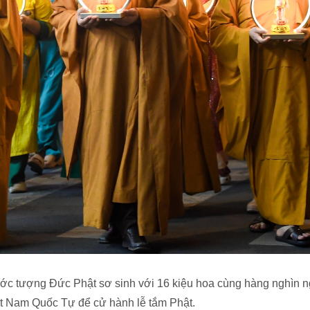
ước tượng Đức Phật sơ sinh với 16 kiệu hoa cùng hàng nghìn n
t Nam Quốc Tự để cử hành lễ tắm Phật.