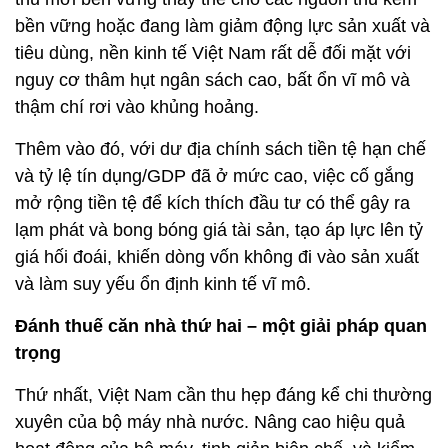
bền vững hoặc đang làm giảm động lực sản xuất và
tiêu dùng, nền kinh tế Việt Nam rất dễ đối mặt với
nguy cơ thâm hụt ngân sách cao, bất ổn vĩ mô và
thậm chí rơi vào khủng hoảng.
Thêm vào đó, với dư địa chính sách tiền tệ hạn chế
và tỷ lệ tín dụng/GDP đã ở mức cao, việc cố gắng
mở rộng tiền tệ để kích thích đầu tư có thể gây ra
lạm phát và bong bóng giá tài sản, tạo áp lực lên tỷ
giá hối đoái, khiến dòng vốn không đi vào sản xuất
và làm suy yếu ổn định kinh tế vĩ mô.
Đánh thuế căn nhà thứ hai – một giải pháp quan
trọng
Thứ nhất, Việt Nam cần thu hẹp đáng kể chi thường
xuyên của bộ máy nhà nước. Nâng cao hiệu quả