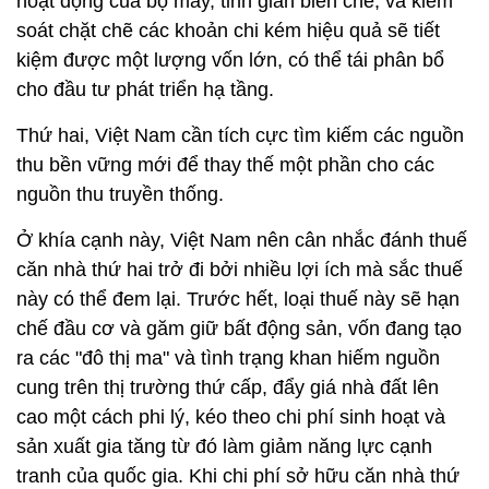
hoạt động của bộ máy, tinh giản biên chế, và kiểm
soát chặt chẽ các khoản chi kém hiệu quả sẽ tiết
kiệm được một lượng vốn lớn, có thể tái phân bổ
cho đầu tư phát triển hạ tầng.
Thứ hai, Việt Nam cần tích cực tìm kiếm các nguồn
thu bền vững mới để thay thế một phần cho các
nguồn thu truyền thống.
Ở khía cạnh này, Việt Nam nên cân nhắc đánh thuế
căn nhà thứ hai trở đi bởi nhiều lợi ích mà sắc thuế
này có thể đem lại. Trước hết, loại thuế này sẽ hạn
chế đầu cơ và găm giữ bất động sản, vốn đang tạo
ra các "đô thị ma" và tình trạng khan hiếm nguồn
cung trên thị trường thứ cấp, đẩy giá nhà đất lên
cao một cách phi lý, kéo theo chi phí sinh hoạt và
sản xuất gia tăng từ đó làm giảm năng lực cạnh
tranh của quốc gia. Khi chi phí sở hữu căn nhà thứ