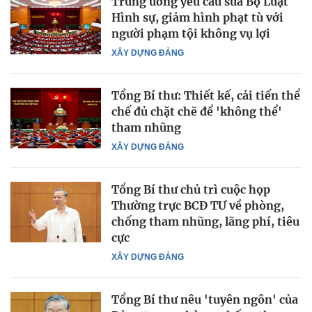
Trung ương yêu cầu sửa Bộ Luật
Hình sự, giảm hình phạt tù với
người phạm tội không vụ lợi
XÂY DỰNG ĐẢNG
Tổng Bí thư: Thiết kế, cải tiến thể
chế đủ chặt chẽ để 'không thể'
tham nhũng
XÂY DỰNG ĐẢNG
Tổng Bí thư chủ trì cuộc họp
Thường trực BCĐ TƯ về phòng,
chống tham nhũng, lãng phí, tiêu
cực
XÂY DỰNG ĐẢNG
Tổng Bí thư nêu 'tuyên ngôn' của