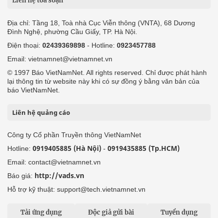
Liên hệ tòa soạn
Địa chỉ: Tầng 18, Toà nhà Cục Viễn thông (VNTA), 68 Dương
Đình Nghệ, phường Cầu Giấy, TP. Hà Nội.
Điện thoại:
02439369898
- Hotline:
0923457788
Email: vietnamnet@vietnamnet.vn
© 1997 Báo VietNamNet. All rights reserved. Chỉ được phát hành
lại thông tin từ website này khi có sự đồng ý bằng văn bản của
báo VietNamNet.
Liên hệ quảng cáo
Công ty Cổ phần Truyền thông VietNamNet
0919405885 (Hà Nội)
0919435885 (Tp.HCM)
Hotline:
-
Email: contact@vietnamnet.vn
http://vads.vn
Báo giá:
Hỗ trợ kỹ thuật: support@tech.vietnamnet.vn
Tải ứng dụng
Độc giả gửi bài
Tuyển dụng