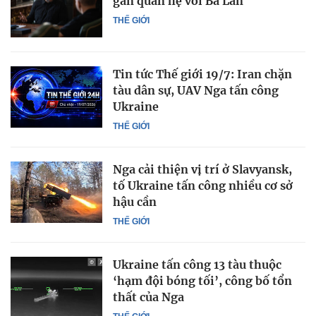
gắn quan hệ với Ba Lan
THẾ GIỚI
Tin tức Thế giới 19/7: Iran chặn
tàu dân sự, UAV Nga tấn công
Ukraine
THẾ GIỚI
Nga cải thiện vị trí ở Slavyansk,
tố Ukraine tấn công nhiều cơ sở
hậu cần
THẾ GIỚI
Ukraine tấn công 13 tàu thuộc
‘hạm đội bóng tối’, công bố tổn
thất của Nga