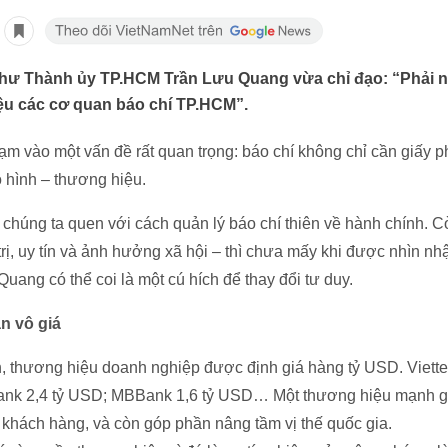
 thư Thành ủy TP.HCM Trần Lưu Quang vừa chỉ đạo: “Phải n
iệu các cơ quan báo chí TP.HCM”.
ạm vào một vấn đề rất quan trọng: báo chí không chỉ cần giấy 
ô hình – thương hiệu.
chúng ta quen với cách quản lý báo chí thiên về hành chính. 
 trị, uy tín và ảnh hưởng xã hội – thì chưa mấy khi được nhìn nh
uang có thể coi là một cú hích để thay đổi tư duy.
n vô giá
, thương hiệu doanh nghiệp được định giá hàng tỷ USD. Viette
ank 2,4 tỷ USD; MBBank 1,6 tỷ USD… Một thương hiệu mạnh g
 khách hàng, và còn góp phần nâng tầm vị thế quốc gia.