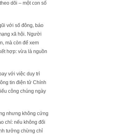
theo dõi – một con số
gũi với số đông, báo
 mạng xã hội. Người
an, mà còn để xem
 kết hợp: vừa là nguồn
ay với việc duy trì
ông tin điện tử Chính
 hiểu công chúng ngày
thống nhưng không cứng
o chí: nếu không đổi
ênh tưởng chừng chỉ