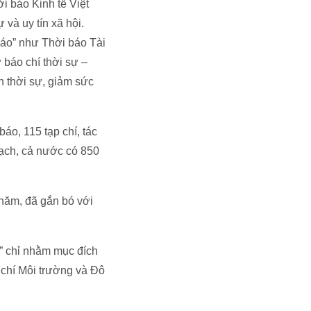
i báo Kinh tế Việt
 và uy tín xã hội.
báo” như Thời báo Tài
 báo chí thời sự –
h thời sự, giảm sức
áo, 115 tạp chí, tác
oạch, cả nước có 850
 năm, đã gắn bó với
o” chỉ nhằm mục đích
 chí Môi trường và Đô