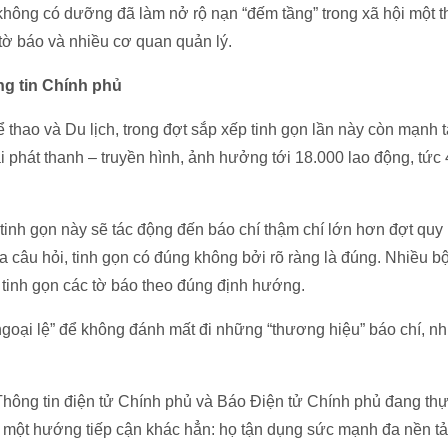
không có dưỡng đã làm nở rộ nạn “đếm tầng” trong xã hội một th
tờ báo và nhiều cơ quan quản lý.
ng tin Chính phủ
thao và Du lịch, trong đợt sắp xếp tinh gọn lần này còn mạnh 
ài phát thanh – truyền hình, ảnh hưởng tới 18.000 lao động, tứ
tinh gọn này sẽ tác động đến báo chí thậm chí lớn hơn đợt quy
ra câu hỏi, tinh gọn có đúng không bởi rõ ràng là đúng. Nhiều b
tinh gọn các tờ báo theo đúng định hướng.
ngoại lệ” để không đánh mất đi những “thương hiệu” báo chí, n
ông tin điện tử Chính phủ và Báo Điện tử Chính phủ đang th
ấy một hướng tiếp cận khác hẳn: họ tận dụng sức mạnh đa nền 