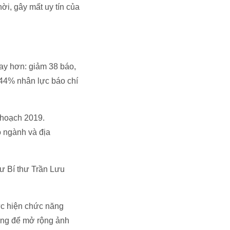
ời, gây mất uy tín của
tay hơn: giảm 38 báo,
c 44% nhân lực báo chí
 hoạch 2019.
ộ ngành và địa
hư Bí thư Trần Lưu
ực hiện chức năng
tảng để mở rộng ảnh