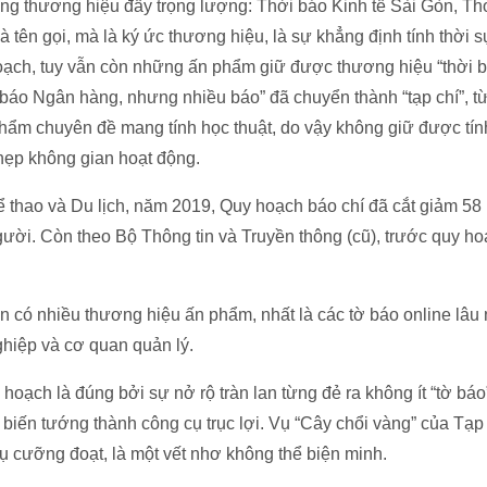
g thương hiệu đầy trọng lượng: Thời báo Kinh tế Sài Gòn, Thờ
tên gọi, mà là ký ức thương hiệu, là sự khẳng định tính thời sự
hoạch, tuy vẫn còn những ấn phẩm giữ được thương hiệu “thời 
báo Ngân hàng, nhưng nhiều báo” đã chuyển thành “tạp chí”, từ
hẩm chuyên đề mang tính học thuật, do vậy không giữ được tín
 hẹp không gian hoạt động.
thao và Du lịch, năm 2019, Quy hoạch báo chí đã cắt giảm 58 b
ười. Còn theo Bộ Thông tin và Truyền thông (cũ), trước quy h
n có nhiều thương hiệu ấn phẩm, nhất là các tờ báo online lâu
hiệp và cơ quan quản lý.
hoạch là đúng bởi sự nở rộ tràn lan từng đẻ ra không ít “tờ bá
biến tướng thành công cụ trục lợi. Vụ “Cây chổi vàng” của Tạp
 vụ cưỡng đoạt, là một vết nhơ không thể biện minh.