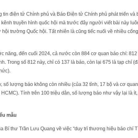
in điện tử Chính phủ và Báo Điện tử Chính phủ phát triển và 
 kênh truyền hình quốc hội mà trước đây người viết bài này luôn
ở hội trường Quốc hội. Tất nhiên là cũng tiếc nuối về nhiều cổng
 năng, đến cuối 2024, cả nước còn 884 cơ quan báo chí: 812 b
nh. Trong số 812 này, chỉ có 137 là báo, còn lại 675 là tạp chí 
hức).
 số lượng báo không còn nhiều (của 32 tỉnh, 17 bộ và cơ quan
HCMC). Tính trên 100 triệu dân, số lượng báo như vậy lại là ít
iểu mẫu
a Bí thư Trần Lưu Quang về việc “duy trì thương hiệu báo chí 