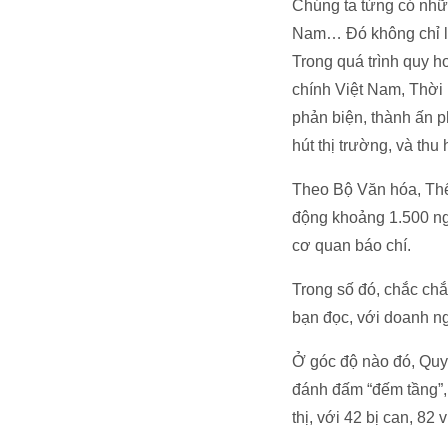
Chúng ta từng có nhữn
Nam… Đó không chỉ là 
Trong quá trình quy 
chính Việt Nam, Thời 
phản biện, thành ấn p
hút thị trường, và thu
Theo Bộ Văn hóa, Thể 
động khoảng 1.500 ng
cơ quan báo chí.
Trong số đó, chắc chắ
bạn đọc, với doanh ng
Ở góc độ nào đó, Quy 
đánh đấm “đếm tầng”, 
thị, với 42 bị can, 82