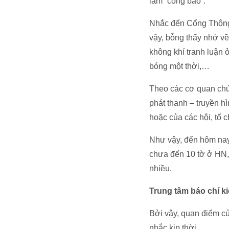
làm “công báo”.
Nhắc đến Cổng Thông t
vậy, bỗng thấy nhớ về
không khí tranh luận 
bóng một thời,…
Theo các cơ quan chức
phát thanh – truyền hì
hoặc của các hội, tổ c
Như vậy, đến hôm nay,
chưa đến 10 tờ ở HN, 
nhiều.
Trung tâm báo chí k
Bởi vậy, quan điểm củ
nhắc kịp thời.