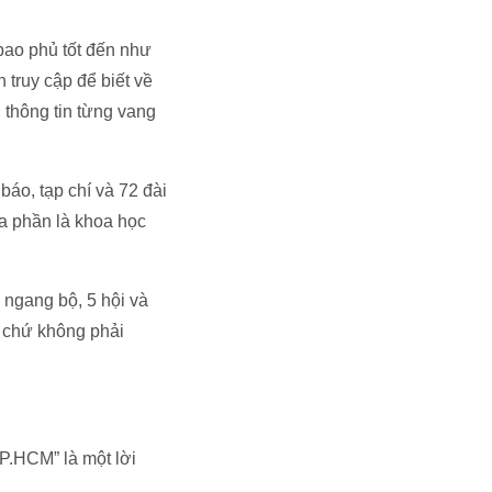
bao phủ tốt đến như
 truy cập để biết về
 thông tin từng vang
áo, tạp chí và 72 đài
(đa phần là khoa học
 ngang bộ, 5 hội và
, chứ không phải
TP.HCM” là một lời