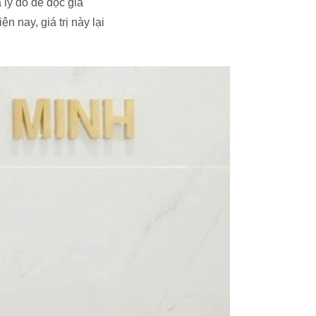
 lý do để độc giả
n nay, giá trị này lại