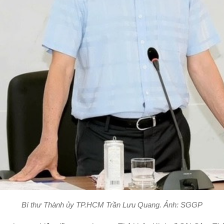
Bí thư Thành ủy TP.HCM Trần Lưu Quang. Ảnh: SGGP