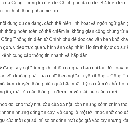
của Cổng Thông tin điện tử Chính phủ đã có tới 8,4 triệu lượt 
 chí chính thống phải mơ ước.
 nội dung đủ đa dạng, cách thể hiện linh hoạt và ngôn ngữ gần 
ính thống hoàn toàn có thể chiếm lại không gian công chúng từ
n Cổng Thông tin điện tử Chính phủ để đọc các văn bản khô kh
n gọn, video trực quan, hình ảnh cập nhật. Họ tìm thấy ở đó sự
là kênh cung cấp thông tin nhanh và hấp dẫn.
 đáng suy nghĩ: trong khi nhiều cơ quan báo chí lâu đời loay ho
uan vốn không phải “báo chí” theo nghĩa truyền thống – Cổng Th
 một kênh truyền thông hiệu quả bậc nhất. Lý do nằm ở chỗ: họ
ng tin, mà còn cần thông tin được truyền tải theo cách mới.
 theo dõi cho thấy nhu cầu của xã hội: cần những kênh chính 
 nhanh nhưng đáng tin cậy. Và cũng là một lời nhắc nhở cho bá
gữ của thời đại số, thì sẽ tự đánh mất độc giả vào tay những k