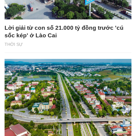
Lời giải từ con số 21.000 tỷ đồng trước 'cú
sốc kép' ở Lào Cai
THỜI SỰ