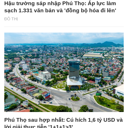
Hậu trường sáp nhập Phú Thọ: Áp lực làm
sạch 1.331 văn bản và 'đồng bộ hóa đi lên'
ĐÔ THỊ
Phú Thọ sau hợp nhất: Cú hích 1,6 tỷ USD và
lời giải thực tiễn '1+1+1>3'