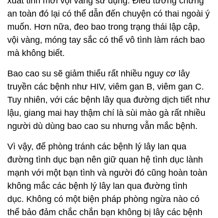
xuất tinh mới vội vàng sử dụng. Điều tưởng chừng
an toàn đó lại có thể dẫn đến chuyện có thai ngoài ý
muốn. Hơn nữa, đeo bao trong trạng thái lập cập,
vội vàng, móng tay sắc có thể vô tình làm rách bao
mà không biết.
Bao cao su sẽ giảm thiểu rất nhiều nguy cơ lây
truyền các bệnh như HIV, viêm gan B, viêm gan C.
Tuy nhiên, với các bệnh lây qua đường dịch tiết như
lậu, giang mai hay thậm chí là sùi mào gà rất nhiều
người dù dùng bao cao su nhưng vẫn mắc bệnh.
Vì vậy, để phòng tránh các bệnh lý lây lan qua
đường tình dục bạn nên giữ quan hệ tình dục lành
mạnh với một bạn tình và người đó cũng hoàn toàn
không mắc các bệnh lý lây lan qua đường tình
dục. Không có một biện pháp phòng ngừa nào có
thể bảo đảm chắc chắn bạn không bị lây các bệnh