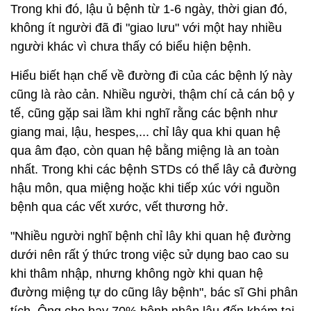
Trong khi đó, lậu ủ bệnh từ 1-6 ngày, thời gian đó,
không ít người đã đi "giao lưu" với một hay nhiều
người khác vì chưa thấy có biểu hiện bệnh.
Hiểu biết hạn chế về đường đi của các bệnh lý này
cũng là rào cản. Nhiều người, thậm chí cả cán bộ y
tế, cũng gặp sai lầm khi nghĩ rằng các bệnh như
giang mai, lậu, hespes,... chỉ lây qua khi quan hệ
qua âm đạo, còn quan hệ bằng miệng là an toàn
nhất. Trong khi các bệnh STDs có thể lây cả đường
hậu môn, qua miệng hoặc khi tiếp xúc với nguồn
bệnh qua các vết xước, vết thương hở.
"Nhiều người nghĩ bệnh chỉ lây khi quan hệ đường
dưới nên rất ý thức trong việc sử dụng bao cao su
khi thâm nhập, nhưng không ngờ khi quan hệ
đường miệng tự do cũng lây bệnh", bác sĩ Ghi phân
tích. Ông cho hay 70% bệnh nhân lậu đến khám tại