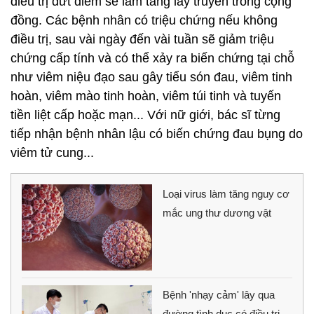
điều trị dứt điểm sẽ làm tăng lây truyền trong cộng
đồng. Các bệnh nhân có triệu chứng nếu không
điều trị, sau vài ngày đến vài tuần sẽ giảm triệu
chứng cấp tính và có thể xảy ra biến chứng tại chỗ
như viêm niệu đạo sau gây tiểu són đau, viêm tinh
hoàn, viêm mào tinh hoàn, viêm túi tinh và tuyến
tiền liệt cấp hoặc mạn... Với nữ giới, bác sĩ từng
tiếp nhận bệnh nhân lậu có biến chứng đau bụng do
viêm tử cung...
Loại virus làm tăng nguy cơ
mắc ung thư dương vật
Bệnh 'nhạy cảm' lây qua
đường tình dục có điều trị