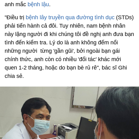
anh mắc
bệnh lậu
.
"Điều trị
bệnh lây truyền qua đường tình dục
(STDs)
phải tiến hành cả đôi. Tuy nhiên, nam bệnh nhân
này lặng người đi khi chúng tôi đề nghị anh đưa bạn
tình đến kiểm tra. Lý do là anh không đếm nổi
những người từng 'gần gũi', bởi ngoài bạn gái
chính thức, anh còn có nhiều 'đối tác' khác mới
quen 1-2 tháng, hoặc do bạn bè rủ rê", bác sĩ Ghi
chia sẻ.