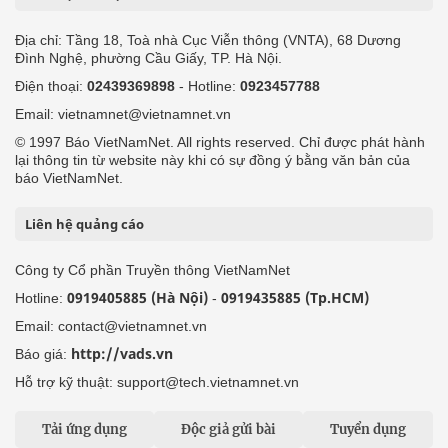
Địa chỉ: Tầng 18, Toà nhà Cục Viễn thông (VNTA), 68 Dương
Đình Nghệ, phường Cầu Giấy, TP. Hà Nội.
Điện thoại:
02439369898
- Hotline:
0923457788
Email: vietnamnet@vietnamnet.vn
© 1997 Báo VietNamNet. All rights reserved. Chỉ được phát hành
lại thông tin từ website này khi có sự đồng ý bằng văn bản của
báo VietNamNet.
Liên hệ quảng cáo
Công ty Cổ phần Truyền thông VietNamNet
0919405885 (Hà Nội)
0919435885 (Tp.HCM)
Hotline:
-
Email: contact@vietnamnet.vn
http://vads.vn
Báo giá:
Hỗ trợ kỹ thuật: support@tech.vietnamnet.vn
Tải ứng dụng
Độc giả gửi bài
Tuyển dụng