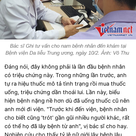
Bác sĩ Ghi tư vấn cho nam bệnh nhân đến khám tại
Bệnh viện Da liễu Trung ương, ngày 10/2. Ảnh: Võ Thu
Đáng nói, đây không phải là lần đầu bệnh nhân
có triệu chứng này. Trong những lần trước, anh
tự ra hiệu thuốc mô tả tình trạng rồi mua thuốc
uống, triệu chứng dần thoái lui. Lần này, biểu
hiện bệnh nặng nề hơn dù đã uống thuốc cũ nên
anh mới đi viện. "Trước khi đến viện, bệnh nhân
cho biết cũng 'trót' gần gũi nhiều người khác, rất
có thể họ đã lây bệnh từ anh", vị bác sĩ cho hay.
Nghiên cứu cho thấy tỷ lệ nữ giới lây bệnh lậu