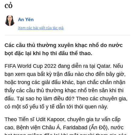
cỏ
An Yên
Xem các bài viết của tác giả
Các cầu thủ thường xuyên khạc nhổ do nước
bọt đặc lại khi họ thi đấu thể thao.
FIFA World Cup 2022 đang diễn ra tại Qatar. Nếu
bạn xem qua bất kỳ trận đấu nào cho đến bây giờ,
hoặc trong các giải đấu khác, bạn chắc chắn nhận
thấy các cầu thủ thường khạc nhổ trên sân khi thi
đấu. Tại sao họ làm điều đó? Theo các chuyên gia,
có một số yếu tố y tế dẫn tới thói quen này.
Theo Tiến sĩ Udit Kapoor, chuyên gia tư vấn cấp
cao, Bệnh viện Châu Á, Faridabad (Ấn Độ), nước