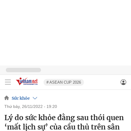
# ASEAN CUP 2026
Sức khỏe
thứ bảy, 26/11/2022 - 19:20
Lý do sức khỏe đằng sau thói quen
‘mất lịch sự’ của cầu thủ trên sân