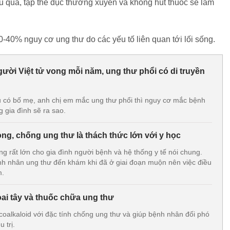
au quả, tập thể dục thường xuyên và không hút thuốc sẽ làm
40% nguy cơ ung thư do các yếu tố liên quan tới lối sống.
ười Việt tử vong mỗi năm, ung thư phổi có di truyền
u có bố mẹ, anh chị em mắc ung thư phổi thì nguy cơ mắc bệnh
g gia đình sẽ ra sao.
ng, chống ung thư là thách thức lớn với y học
g rất lớn cho gia đình người bệnh và hệ thống y tế nói chung.
nh nhân ung thư đến khám khi đã ở giai đoạn muộn nên việc điều
m.
oai tây và thuốc chữa ung thư
coalkaloid với đặc tính chống ung thư và giúp bệnh nhân đối phó
 trị.