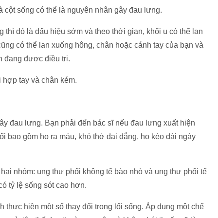
 cột sống có thể là nguyên nhân gây đau lưng.
thì đó là dấu hiệu sớm và theo thời gian, khối u có thể lan
cũng có thể lan xuống hông, chân hoặc cánh tay của bạn và
n đang được điều trị.
i hợp tay và chân kém.
gây đau lưng. Bạn phải đến bác sĩ nếu đau lưng xuất hiện
ổi bao gồm ho ra máu, khó thở dai dẳng, ho kéo dài ngày
 hai nhóm: ung thư phổi không tế bào nhỏ và ung thư phổi tế
ó tỷ lệ sống sót cao hơn.
 thực hiện một số thay đổi trong lối sống. Áp dụng một chế