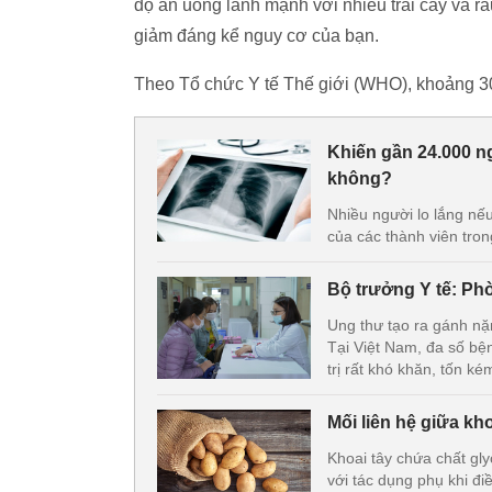
độ ăn uống lành mạnh với nhiều trái cây và r
giảm đáng kể nguy cơ của bạn.
Theo Tổ chức Y tế Thế giới (WHO), khoảng 30-
Khiến gần 24.000 ng
không?
Nhiều người lo lắng nế
của các thành viên tron
Bộ trưởng Y tế: Phò
Ung thư tạo ra gánh nặn
Tại Việt Nam, đa số bệ
trị rất khó khăn, tốn ké
Mối liên hệ giữa kh
Khoai tây chứa chất gly
với tác dụng phụ khi điều