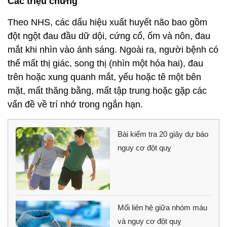
Các triệu chứng
Theo NHS, các dấu hiệu xuất huyết não bao gồm
đột ngột đau đầu dữ dội, cứng cổ, ốm và nôn, đau
mắt khi nhìn vào ánh sáng. Ngoài ra, người bệnh có
thể mất thị giác, song thị (nhìn một hóa hai), đau
trên hoặc xung quanh mắt, yếu hoặc tê một bên
mặt, mất thăng bằng, mất tập trung hoặc gặp các
vấn đề về trí nhớ trong ngắn hạn.
Bài kiểm tra 20 giây dự báo
nguy cơ đột quỵ
Mối liên hệ giữa nhóm máu
và nguy cơ đột quỵ