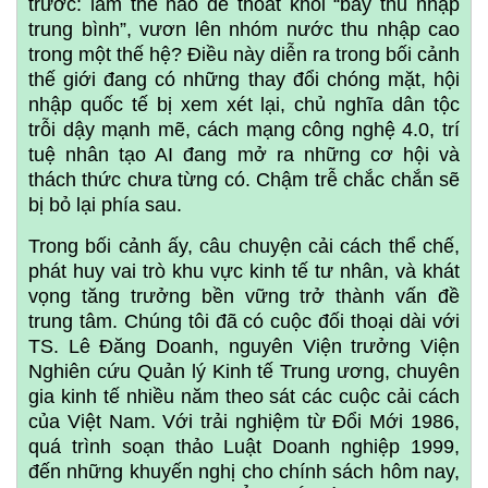
trước: làm thế nào để thoát khỏi “bẫy thu nhập
trung bình”, vươn lên nhóm nước thu nhập cao
trong một thế hệ? Điều này diễn ra trong bối cảnh
thế giới đang có những thay đổi chóng mặt, hội
nhập quốc tế bị xem xét lại, chủ nghĩa dân tộc
trỗi dậy mạnh mẽ, cách mạng công nghệ 4.0, trí
tuệ nhân tạo AI đang mở ra những cơ hội và
thách thức chưa từng có. Chậm trễ chắc chắn sẽ
bị bỏ lại phía sau.
Trong bối cảnh ấy, câu chuyện cải cách thể chế,
phát huy vai trò khu vực kinh tế tư nhân, và khát
vọng tăng trưởng bền vững trở thành vấn đề
trung tâm. Chúng tôi đã có cuộc đối thoại dài với
TS. Lê Đăng Doanh, nguyên Viện trưởng Viện
Nghiên cứu Quản lý Kinh tế Trung ương, chuyên
gia kinh tế nhiều năm theo sát các cuộc cải cách
của Việt Nam. Với trải nghiệm từ Đổi Mới 1986,
quá trình soạn thảo Luật Doanh nghiệp 1999,
đến những khuyến nghị cho chính sách hôm nay,