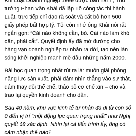
Khi Luật Doanh nghiệp 1999 được ban hành, Thủ
tướng Phan Văn Khải đã lập Tổ công tác thi hành
Luật, trực tiếp chỉ đạo rà soát và cắt bỏ hơn 500
giấy phép bất hợp lý. Tôi còn nhớ ông Khải nói rất
ngắn gọn: “Cái nào không cần, bỏ. Cái nào làm khó
dân, phải cắt”. Quyết định ấy đã mở đường cho
hàng vạn doanh nghiệp tư nhân ra đời, tạo nên làn
sóng khởi nghiệp mạnh mẽ đầu những năm 2000.
Bài học quan trọng nhất rút ra là: muốn giải phóng
năng lực sản xuất, phải dám nhìn thẳng vào sự thật,
dám thay đổi thể chế, tháo bỏ cơ chế xin – cho và
trao lại quyền kinh doanh cho dân.
Sau 40 năm, khu vực kinh tế tư nhân đã đi từ con số
0 đến vị trí “một động lực quan trọng nhất” như Nghị
quyết 68 xác định. Nhìn lại cả tiến trình ấy, ông có
cảm nhận thế nào?