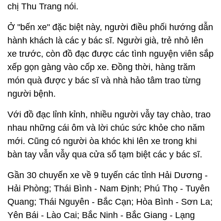
chị Thu Trang nói.
Ở "bến xe" đặc biệt này, người điều phối hướng dẫn
hành khách là các y bác sĩ. Người già, trẻ nhỏ lên
xe trước, còn đồ đạc được các tình nguyện viên sắp
xếp gọn gàng vào cốp xe. Đồng thời, hàng trăm
món quà được y bác sĩ và nhà hảo tâm trao từng
người bệnh.
Với đồ đạc lỉnh kỉnh, nhiều người vẫy tay chào, trao
nhau những cái ôm và lời chúc sức khỏe cho năm
mới. Cũng có người òa khóc khi lên xe trong khi
bàn tay vẫn vẫy qua cửa sổ tạm biệt các y bác sĩ.
Gần 30 chuyến xe về 9 tuyến các tỉnh Hải Dương -
Hải Phòng; Thái Bình - Nam Định; Phú Thọ - Tuyên
Quang; Thái Nguyên - Bắc Cạn; Hòa Bình - Sơn La;
Yên Bái - Lào Cai; Bắc Ninh - Bắc Giang - Lạng