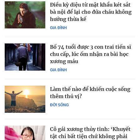
Điều kỳ diệu từ mật khẩu két sắt
bà nội để lại cho đứa cháu không
hưởng thừa kế
GIA ĐÌNH
Bố 74 tuổi được 3 con trai tiến sĩ
chu cấp, lúc ốm nhận ra bài học
xương máu
GIA ĐÌNH
Làm thế nào để khiến cuộc sống
thêm thú vị?
ĐỜI SỐNG
Cô gái xương thủy tinh: ‘Khuyết
tật chỉ bất tiện chứ không phải