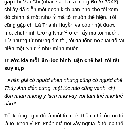
gặp chị Mai Chi (nhân vật LaLa trong
Bộ tứ 10A8
),
chị ấy đã diễn một đoạn kịch bản nhỏ cho tôi xem,
đó chính là một Như Ý mà tôi muốn thể hiện. Tôi
cũng gặp chị Lã Thanh Huyền và cóp nhặt được
một chút hình tượng Như Ý ở chị ấy mà tôi muốn.
Từ những từ những tìm tòi, tôi đã tổng hợp lại để tái
hiện một Như Ý như mình muốn.
Trước kia mỗi lần đọc bình luận chê bai, tôi rất
suy sụp
- Khán giả có người khen nhưng cũng có người chê
Thùy Anh diễn cứng, mặt lúc nào cũng vênh, chị
đón nhận những ý kiến như vậy với tâm thế như thế
nào?
Tôi không nghĩ đó là một lời chê, thậm chí tôi coi đó
là lời khen vì khi khán giả nói vậy nghĩa là tôi đã thể