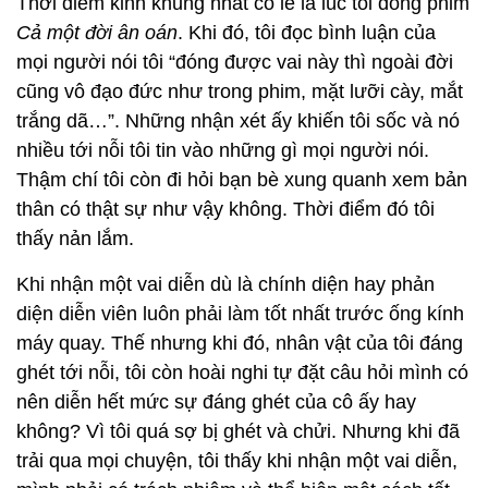
Thời điểm kinh khủng nhất có lẽ là lúc tôi đóng phim
Cả một đời ân oán
. Khi đó, tôi đọc bình luận của
mọi người nói tôi “đóng được vai này thì ngoài đời
cũng vô đạo đức như trong phim, mặt lưỡi cày, mắt
trắng dã…”. Những nhận xét ấy khiến tôi sốc và nó
nhiều tới nỗi tôi tin vào những gì mọi người nói.
Thậm chí tôi còn đi hỏi bạn bè xung quanh xem bản
thân có thật sự như vậy không. Thời điểm đó tôi
thấy nản lắm.
Khi nhận một vai diễn dù là chính diện hay phản
diện diễn viên luôn phải làm tốt nhất trước ống kính
máy quay. Thế nhưng khi đó, nhân vật của tôi đáng
ghét tới nỗi, tôi còn hoài nghi tự đặt câu hỏi mình có
nên diễn hết mức sự đáng ghét của cô ấy hay
không? Vì tôi quá sợ bị ghét và chửi. Nhưng khi đã
trải qua mọi chuyện, tôi thấy khi nhận một vai diễn,