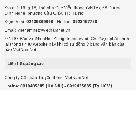
Địa chỉ: Tầng 18, Toà nhà Cục Viễn thông (VNTA), 68 Dương
Đình Nghệ, phường Cầu Giấy, TP. Hà Nội.
Điện thoại:
02439369898
- Hotline:
0923457788
Email: vietnamnet@vietnamnet.vn
© 1997 Báo VietNamNet. All rights reserved. Chỉ được phát hành
lại thông tin từ website này khi có sự đồng ý bằng văn bản của
báo VietNamNet.
Liên hệ quảng cáo
Công ty Cổ phần Truyền thông VietNamNet
0919405885 (Hà Nội)
0919435885 (Tp.HCM)
Hotline:
-
Email: contact@vietnamnet.vn
http://vads.vn
Báo giá:
Hỗ trợ kỹ thuật: support@tech.vietnamnet.vn
Tải ứng dụng
Độc giả gửi bài
Tuyển dụng