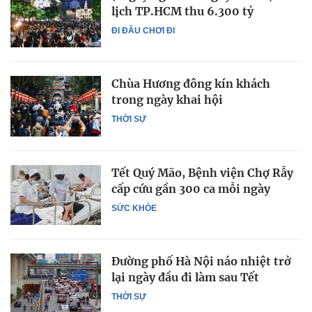
lịch TP.HCM thu 6.300 tỷ
ĐI ĐÂU CHƠI ĐI
Chùa Hương đông kín khách
trong ngày khai hội
THỜI SỰ
Tết Quý Mão, Bệnh viện Chợ Rẫy
cấp cứu gần 300 ca mỗi ngày
SỨC KHỎE
Đường phố Hà Nội náo nhiệt trở
lại ngày đầu đi làm sau Tết
THỜI SỰ