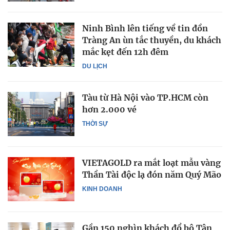
Ninh Bình lên tiếng về tin đồn
Tràng An ùn tắc thuyền, du khách
mắc kẹt đến 12h đêm
DU LỊCH
Tàu từ Hà Nội vào TP.HCM còn
hơn 2.000 vé
THỜI SỰ
VIETAGOLD ra mắt loạt mẫu vàng
Thần Tài độc lạ đón năm Quý Mão
KINH DOANH
Gần 150 nghìn khách đổ bộ Tân