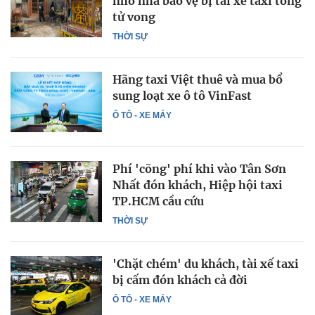
nhỏ nhà bảo vệ bị tài xế taxi tông
tử vong
THỜI SỰ
Hãng taxi Việt thuê và mua bổ
sung loạt xe ô tô VinFast
Ô TÔ - XE MÁY
Phí 'cõng' phí khi vào Tân Sơn
Nhất đón khách, Hiệp hội taxi
TP.HCM cầu cứu
THỜI SỰ
'Chặt chém' du khách, tài xế taxi
bị cấm đón khách cả đời
Ô TÔ - XE MÁY