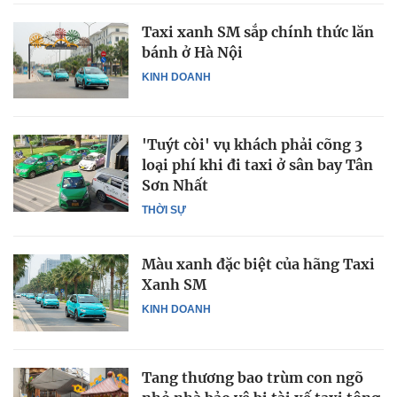
Taxi xanh SM sắp chính thức lăn
bánh ở Hà Nội
KINH DOANH
'Tuýt còi' vụ khách phải cõng 3
loại phí khi đi taxi ở sân bay Tân
Sơn Nhất
THỜI SỰ
Màu xanh đặc biệt của hãng Taxi
Xanh SM
KINH DOANH
Tang thương bao trùm con ngõ