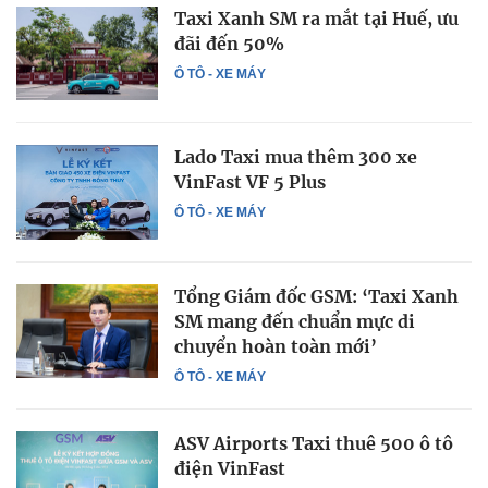
Taxi Xanh SM ra mắt tại Huế, ưu
đãi đến 50%
Ô TÔ - XE MÁY
Lado Taxi mua thêm 300 xe
VinFast VF 5 Plus
Ô TÔ - XE MÁY
Tổng Giám đốc GSM: ‘Taxi Xanh
SM mang đến chuẩn mực di
chuyển hoàn toàn mới’
Ô TÔ - XE MÁY
ASV Airports Taxi thuê 500 ô tô
điện VinFast