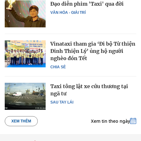
Đạo diễn phim 'Taxi' qua đời
VĂN HÓA - GIẢI TRÍ
Vinataxi tham gia ‘Đi bộ Từ thiện
Đinh Thiện Lý’ ủng hộ người
nghèo đón Tết
CHIA SẺ
Taxi tông lật xe cứu thương tại
ngã tư
SAU TAY LÁI
Xem tin theo ngày
XEM THÊM