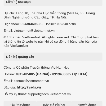
Liên hệ tòa soạn
Địa chỉ: Tầng 18, Toà nhà Cục Viễn thông (VNTA), 68 Dương
Đình Nghệ, phường Cầu Giấy, TP. Hà Nội.
Điện thoại:
02439369898
- Hotline:
0923457788
Email: vietnamnet@vietnamnet.vn
© 1997 Báo VietNamNet. All rights reserved. Chỉ được phát hành
lại thông tin từ website này khi có sự đồng ý bằng văn bản của
báo VietNamNet.
Liên hệ quảng cáo
Công ty Cổ phần Truyền thông VietNamNet
0919405885 (Hà Nội)
0919435885 (Tp.HCM)
Hotline:
-
Email: contact@vietnamnet.vn
http://vads.vn
Báo giá:
Hỗ trợ kỹ thuật: support@tech.vietnamnet.vn
Tải ứng dụng
Độc giả gửi bài
Tuyển dụng