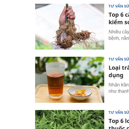
TƯ VẤN S
Top 6 
kiểm s
Nhiều cây 
bệnh, nằm
TƯ VẤN S
Loại tr
dụng
Nhân trần
như thanh
TƯ VẤN S
Top 6 
thuốc 