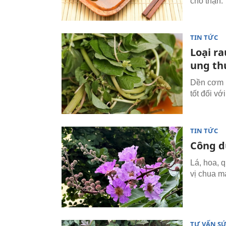
cho thận.
TIN TỨC
Loại r
ung th
Dền cơm l
tốt đối vớ
TIN TỨC
Công d
Lá, hoa, 
vị chua m
TƯ VẤN S