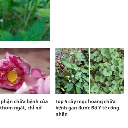
ộ phận chữa bệnh của
Top 5 cây mọc hoang chữa
 thơm ngát, chỉ nở
bệnh gan được Bộ Y tế công
nhận