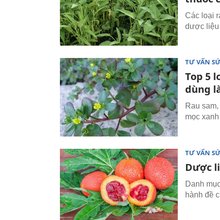
Các loại 
dược liệu
TƯ VẤN S
Top 5 
dùng l
Rau sam,
mọc xanh 
TƯ VẤN S
Dược l
Danh mục 
hành đề c