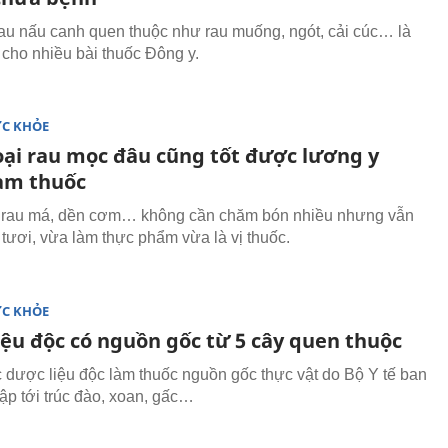
rau nấu canh quen thuộc như rau muống, ngót, cải cúc… là
 cho nhiều bài thuốc Đông y.
ỨC KHỎE
loại rau mọc đâu cũng tốt được lương y
àm thuốc
 rau má, dền cơm… không cần chăm bón nhiều nhưng vẫn
tươi, vừa làm thực phẩm vừa là vị thuốc.
ỨC KHỎE
iệu độc có nguồn gốc từ 5 cây quen thuộc
dược liệu độc làm thuốc nguồn gốc thực vật do Bộ Y tế ban
ập tới trúc đào, xoan, gấc…