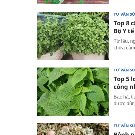
TƯ VẤN S
Top 8 
Bộ Y tế
Từ lâu, n
chữa cảm 
TƯ VẤN S
Top 5 l
công n
Bạc hà, tí
được dùng
TƯ VẤN S
Bệnh n