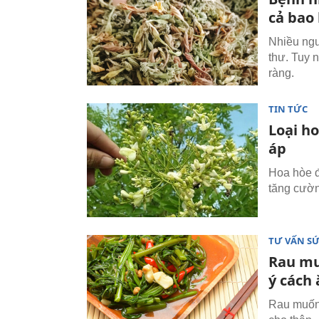
cả bao
Nhiều ngư
thư. Tuy 
ràng.
TIN TỨC
Loại h
áp
Hoa hòe đ
tăng cườ
TƯ VẤN S
Rau mu
ý cách 
Rau muống