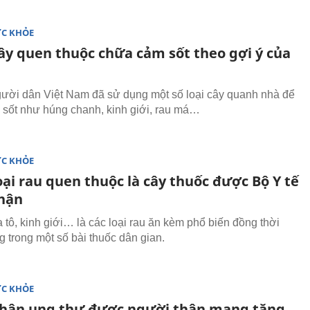
ỨC KHỎE
cây quen thuộc chữa cảm sốt theo gợi ý của
gười dân Việt Nam đã sử dụng một số loại cây quanh nhà để
sốt như húng chanh, kinh giới, rau má…
ỨC KHỎE
oại rau quen thuộc là cây thuốc được Bộ Y tế
hận
a tô, kinh giới… là các loại rau ăn kèm phổ biến đồng thời
 trong một số bài thuốc dân gian.
ỨC KHỎE
hân ung thư được người thân mang tặng