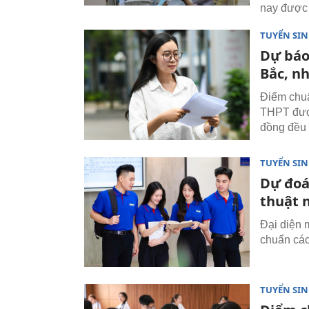
nay được 
TUYỂN SI
Dự báo
Bắc, n
Điểm chuẩ
THPT đượ
đồng đều 
TUYỂN SI
Dự đoá
thuật 
Đại diện 
chuẩn các
TUYỂN SI