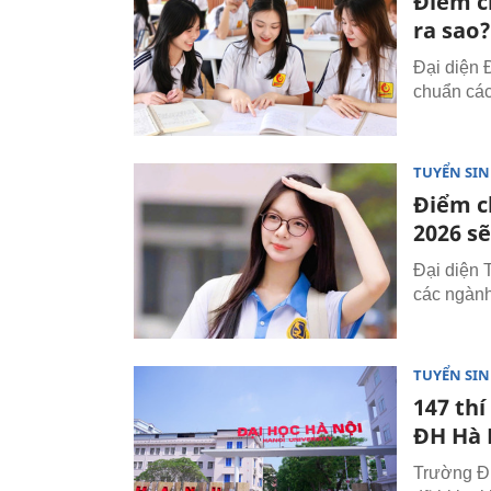
Điểm c
ra sao?
Đại diện 
chuẩn các
TUYỂN SI
Điểm c
2026 sẽ
Đại diện 
các ngành
TUYỂN SI
147 thí
ĐH Hà 
Trường ĐH