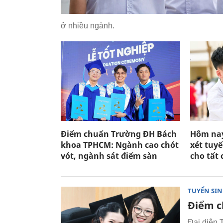
ở nhiều ngành.
Điểm chuẩn Trường ĐH Bách
Hôm nay
khoa TPHCM: Ngành cao chót
xét tuy
vót, ngành sát điểm sàn
cho tất 
TUYỂN SI
Điểm c
Đại diện 