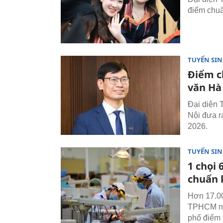
điểm chuẩ
TUYỂN SI
Điểm c
văn Hà
Đại diện 
Nội đưa r
2026.
TUYỂN SI
1 chọi
chuẩn 
Hơn 17.00
TPHCM năm
phổ điểm 