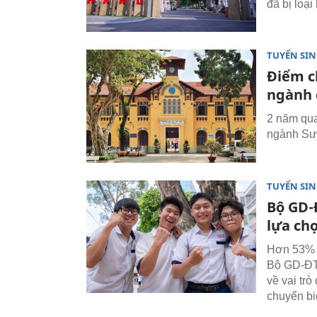
đã bị loạ
TUYỂN SI
Điểm c
ngành 
2 năm qua
ngành Sư 
TUYỂN SI
Bộ GD-
lựa chọ
Hơn 53% t
Bộ GD-ĐT,
về vai tr
chuyển bi