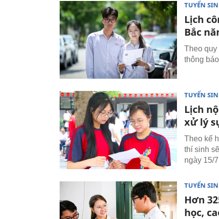
TUYỂN SI
Lịch c
Bắc nă
Theo quy 
thông báo 
TUYỂN SI
Lịch nộ
xử lý s
Theo kế h
thí sinh s
ngày 15/7
TUYỂN SI
Hơn 32
học, c