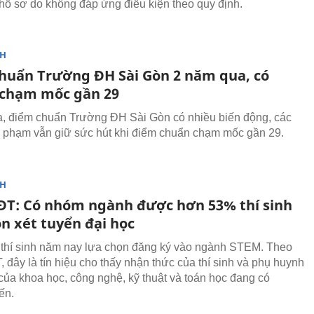
i hồ sơ do không đáp ứng điều kiện theo quy định.
NH
huẩn Trường ĐH Sài Gòn 2 năm qua, có
chạm mốc gần 29
, điểm chuẩn Trường ĐH Sài Gòn có nhiều biến động, các
phạm vẫn giữ sức hút khi điểm chuẩn chạm mốc gần 29.
NH
ĐT: Có nhóm ngành được hơn 53% thí sinh
n xét tuyển đại học
hí sinh năm nay lựa chọn đăng ký vào ngành STEM. Theo
 đây là tín hiệu cho thấy nhận thức của thí sinh và phụ huynh
ò của khoa học, công nghệ, kỹ thuật và toán học đang có
ến.