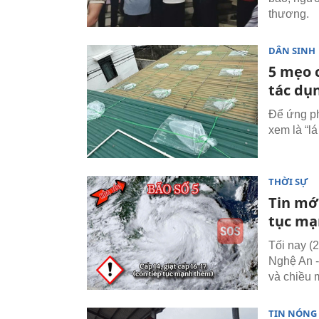
thương.
DÂN SINH
5 mẹo 
tác dụ
Để ứng ph
xem là “l
THỜI SỰ
Tin mới
tục m
Tối nay (2
Nghệ An -
và chiều m
TIN NÓNG