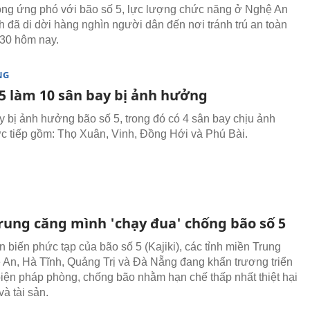
ng ứng phó với bão số 5, lực lượng chức năng ở Nghệ An
h đã di dời hàng nghìn người dân đến nơi tránh trú an toàn
30 hôm nay.
NG
 5 làm 10 sân bay bị ảnh hưởng
y bị ảnh hưởng bão số 5, trong đó có 4 sân bay chịu ảnh
c tiếp gồm: Thọ Xuân, Vinh, Đồng Hới và Phú Bài.
rung căng mình 'chạy đua' chống bão số 5
n biến phức tạp của bão số 5 (Kajiki), các tỉnh miền Trung
An, Hà Tĩnh, Quảng Trị và Đà Nẵng đang khẩn trương triển
biện pháp phòng, chống bão nhằm hạn chế thấp nhất thiệt hại
à tài sản.