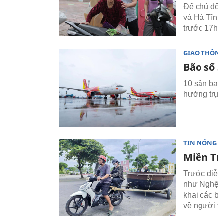
Để chủ độ
và Hà Tĩn
trước 17h
GIAO THÔ
Bão số
10 sân ba
hưởng trự
TIN NÓNG
Miền T
Trước diễ
như Nghệ 
khai các 
về người v