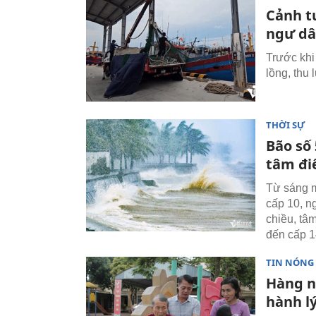
Cảnh t
ngư dâ
Trước khi
lồng, thu 
THỜI SỰ
Bão số
tâm đi
Từ sáng m
cấp 10, n
chiều, tâm
đến cấp 1
TIN NÓNG
Hàng n
hành lý