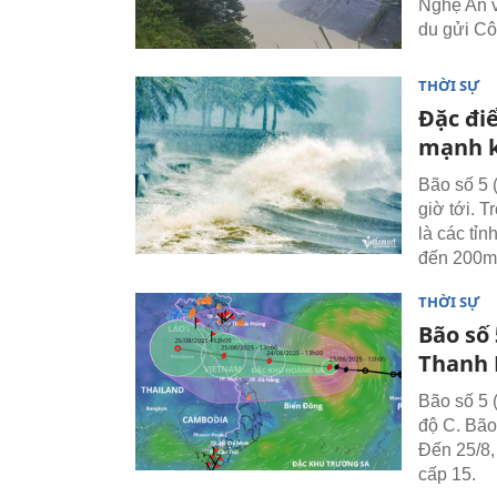
Nghệ An v
du gửi Cô
THỜI SỰ
Đặc đi
mạnh k
Bão số 5 (
giờ tới. 
là các tỉ
đến 200mm
THỜI SỰ
Bão số
Thanh 
Bão số 5 
độ C. Bão
Đến 25/8,
cấp 15.