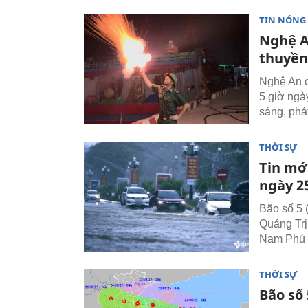
TIN NÓNG
Nghệ A
thuyền
Nghệ An c
5 giờ ngà
sáng, phát
THỜI SỰ
Tin mới
ngày 2
Bão số 5 
Quảng Trị 
Nam Phú 
THỜI SỰ
Bão số