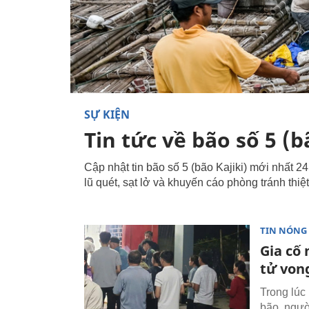
SỰ KIỆN
Tin tức về bão số 5 (b
Cập nhật tin bão số 5 (bão Kajiki) mới nhất 24
lũ quét, sạt lở và khuyến cáo phòng tránh thiệt
TIN NÓNG
Gia cố
tử von
Trong lúc
bão, ngườ