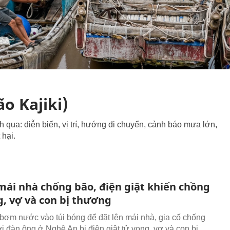
ão Kajiki)
h qua: diễn biến, vị trí, hướng di chuyển, cảnh báo mưa lớn,
 hại.
 mái nhà chống bão, điện giật khiến chồng
g, vợ và con bị thương
 bơm nước vào túi bóng để đặt lên mái nhà, gia cố chống
i đàn ông ở Nghệ An bị điện giật tử vong, vợ và con bị