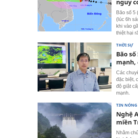
nguy cơ
Bão số 5 
(lúc 6h sá
khi vào g
thiệt hại r
THỜI SỰ
Bão số 
mạnh, 
Các chuyê
đặc biệt,
độ giật c
mạnh.
TIN NÓNG
Nghệ A
miền T
Nhằm chủ 