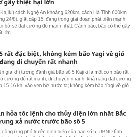
 gây thiệt hại lớn
(Kajiki) cách Nghệ An khoảng 620km, cách Hà Tĩnh 600km
ng 24/8), giật cấp 15; đang trong giai đoạn phát triển mạnh,
ần bờ sẽ đạt cường độ mạnh nhất. Cảnh báo, bão có thể gây
ất lớn.
5 rất đặc biệt, không kém bão Yagi về gió
đang di chuyển rất nhanh
n gia khí tượng đánh giá bão số 5 Kajiki là một cơn bão rất
 có cường độ rất mạnh, di chuyển nhanh, khả năng đạt cường
ấp 15-16 khi vào ven bờ nước ta; không kém bão Yagi về gió
n hỏa tốc lệnh cho thủy điện lớn nhất Bắc
rung xả nước trước bão số 5
động ứng phó trước diễn biến của bão số 5, UBND tỉnh