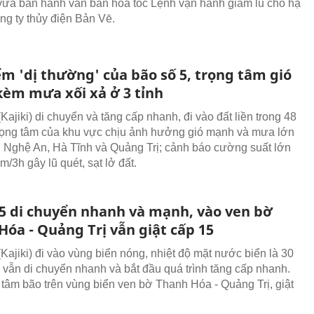
ừa ban hành văn bản hỏa tốc Lệnh vận hành giảm lũ cho hạ
ng ty thủy điện Bản Vē.
ểm 'dị thường' của bão số 5, trọng tâm gió
èm mưa xối xả ở 3 tỉnh
Kajiki) di chuyển và tăng cấp nhanh, đi vào đất liền trong 48
Trọng tâm của khu vực chịu ảnh hưởng gió mạnh và mưa lớn
nh Nghệ An, Hà Tĩnh và Quảng Trị; cảnh báo cường suất lớn
/3h gây lũ quét, sạt lở đất.
 5 di chuyển nhanh và mạnh, vào ven bờ
Hóa - Quảng Trị vẫn giật cấp 15
(Kajiki) đi vào vùng biển nóng, nhiệt độ mặt nước biển là 30
 vẫn di chuyển nhanh và bắt đầu quá trình tăng cấp nhanh.
 tâm bão trên vùng biển ven bờ Thanh Hóa - Quảng Trị, giật