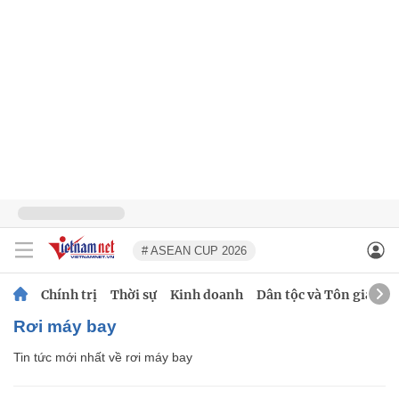
# ASEAN CUP 2026
Chính trị
Thời sự
Kinh doanh
Dân tộc và Tôn giáo
rơi máy bay
Tin tức mới nhất về
rơi máy bay