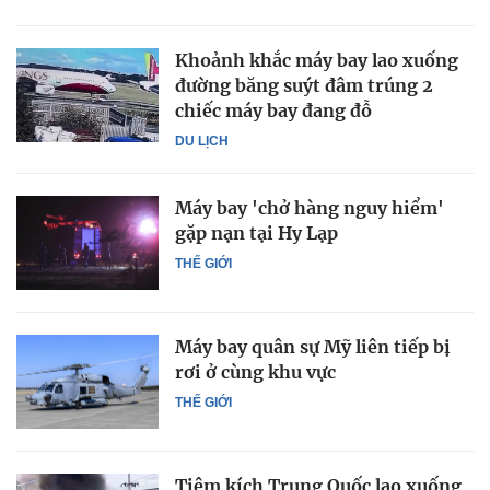
Khoảnh khắc máy bay lao xuống
đường băng suýt đâm trúng 2
chiếc máy bay đang đỗ
DU LỊCH
Máy bay 'chở hàng nguy hiểm'
gặp nạn tại Hy Lạp
THẾ GIỚI
Máy bay quân sự Mỹ liên tiếp bị
rơi ở cùng khu vực
THẾ GIỚI
Tiêm kích Trung Quốc lao xuống