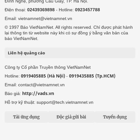
Đình Nghệ, phường Cầu Giấy, TP. Hà Nội.
Điện thoại:
02439369898
- Hotline:
0923457788
Email: vietnamnet@vietnamnet.vn
© 1997 Báo VietNamNet. All rights reserved. Chỉ được phát hành
lại thông tin từ website này khi có sự đồng ý bằng văn bản của
báo VietNamNet.
Liên hệ quảng cáo
Công ty Cổ phần Truyền thông VietNamNet
0919405885 (Hà Nội)
0919435885 (Tp.HCM)
Hotline:
-
Email: contact@vietnamnet.vn
http://vads.vn
Báo giá:
Hỗ trợ kỹ thuật: support@tech.vietnamnet.vn
Tải ứng dụng
Độc giả gửi bài
Tuyển dụng