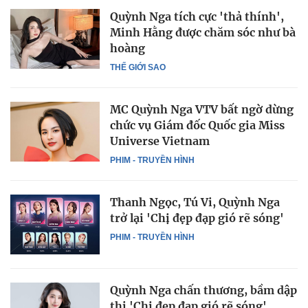
Quỳnh Nga tích cực 'thả thính',
Minh Hằng được chăm sóc như bà
hoàng
THẾ GIỚI SAO
MC Quỳnh Nga VTV bất ngờ dừng
chức vụ Giám đốc Quốc gia Miss
Universe Vietnam
PHIM - TRUYỀN HÌNH
Thanh Ngọc, Tú Vi, Quỳnh Nga
trở lại 'Chị đẹp đạp gió rẽ sóng'
PHIM - TRUYỀN HÌNH
Quỳnh Nga chấn thương, bầm dập
thi 'Chị đẹp đạp gió rẽ sóng'