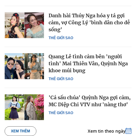
Danh hài Thúy Nga hóa y tá gợi
cảm, vợ Công Lý 'bình dân cho dễ
sống'
THẾ GIỚI SAO
Quang Lê tình cảm bên 'người
tình' Mai Thiên Vân, Quỳnh Nga
khoe múi bụng
THẾ GIỚI SAO
'Cá sấu chúa' Quỳnh Nga gợi cảm,
MC Diệp Chi VTV như 'nàng thơ'
THẾ GIỚI SAO
Xem tin theo ngày
XEM THÊM