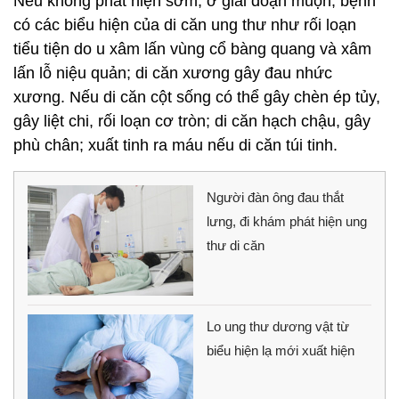
Nếu không phát hiện sớm, ở giai đoạn muộn, bệnh
có các biểu hiện của di căn ung thư như rối loạn
tiểu tiện do u xâm lấn vùng cổ bàng quang và xâm
lấn lỗ niệu quản; di căn xương gây đau nhức
xương. Nếu di căn cột sống có thể gây chèn ép tủy,
gây liệt chi, rối loạn cơ tròn; di căn hạch chậu, gây
phù chân; xuất tinh ra máu nếu di căn túi tinh.
Người đàn ông đau thắt
lưng, đi khám phát hiện ung
thư di căn
Lo ung thư dương vật từ
biểu hiện lạ mới xuất hiện