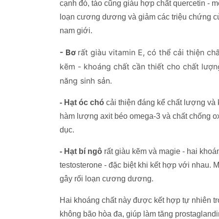
cạnh đó, táo cũng giàu hợp chất quercetin - mộ
loạn cương dương và giảm các triệu chứng của 
nam giới.
- Bơ
rất giàu vitamin E, có thể cải thiện ch
kẽm - khoáng chất cần thiết cho chất lượn
năng sinh sản.
- Hạt óc chó
cải thiện đáng kể chất lượng và 
hàm lượng axit béo omega-3 và chất chống ox
dục.
- Hạt bí ngô
rất giàu kẽm và magie - hai kho
testosterone - đặc biệt khi kết hợp với nhau.
gây rối loạn cương dương.
Hai khoáng chất này được kết hợp tự nhiên tro
không bão hòa đa, giúp làm tăng prostagland