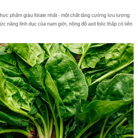
thực phẩm giàu folate nhất - một chất tăng cường lưu lượng
hức năng tình dục của nam giới, nồng độ axit folic thấp có liên