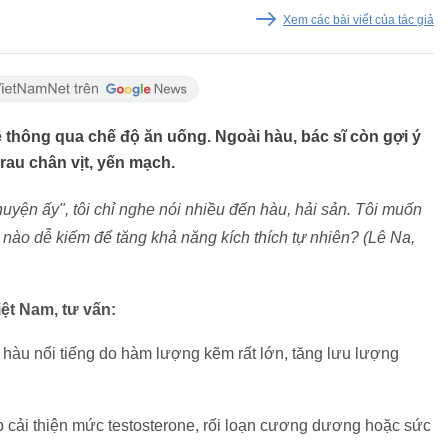
Xem các bài viết của tác giả
ệ thông qua chế độ ăn uống. Ngoài hàu, bác sĩ còn gợi ý
rau chân vịt, yến mạch.
uyện ấy", tôi chỉ nghe nói nhiều đến hàu, hải sản. Tôi muốn
 nào dễ kiếm để tăng khả năng kích thích tự nhiên? (Lê Na,
ệt Nam, tư vấn:
, hàu nổi tiếng do hàm lượng kẽm rất lớn, tăng lưu lượng
 cải thiện mức testosterone, rối loạn cương dương hoặc sức