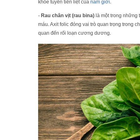
khỏe tuyến tiền liệt của
nam giới
.
-
Rau chân vịt (rau bina)
là một trong những 
máu. Axit folic đóng vai trò quan trọng trong c
quan đến rối loạn cương dương.