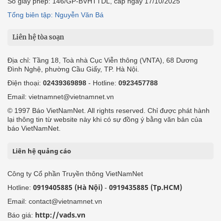
Số giấy phép: 146/GP-BVHTTDL, cấp ngày 17/10/2025
Tổng biên tập: Nguyễn Văn Bá
Liên hệ tòa soạn
Địa chỉ: Tầng 18, Toà nhà Cục Viễn thông (VNTA), 68 Dương
Đình Nghệ, phường Cầu Giấy, TP. Hà Nội.
Điện thoại:
02439369898
- Hotline:
0923457788
Email: vietnamnet@vietnamnet.vn
© 1997 Báo VietNamNet. All rights reserved. Chỉ được phát hành
lại thông tin từ website này khi có sự đồng ý bằng văn bản của
báo VietNamNet.
Liên hệ quảng cáo
Công ty Cổ phần Truyền thông VietNamNet
0919405885 (Hà Nội)
0919435885 (Tp.HCM)
Hotline:
-
Email: contact@vietnamnet.vn
http://vads.vn
Báo giá: