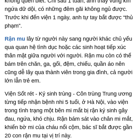
không quen biết. Chỉ sau 1 tuần, anh thấy vùng kín
ngứa dữ dội, có những đêm gãi không ngủ được.
Trước khi đến viện 1 ngày, anh tự tay bắt được “thủ
phạm”.
Rận mu
lây từ người này sang người khác chủ yếu
qua quan hệ tình dục hoặc các sinh hoạt tiếp xúc
thân mật giữa người với người. Rận mu còn có thể
bám trên chăn, ga, gối, đệm, chiếu, quần áo nên
cũng dễ lây qua thành viên trong gia đình, cả người
lớn lẫn trẻ em.
Viện Sốt rét - Ký sinh trùng - Côn trùng Trung ương
từng tiếp nhận bệnh nhi 5 tuổi, ở Hà Nội, vào viện
trong tình trạng một bên mi mắt bị rận ký sinh gây
đau, ngứa, khó chịu. Rận bám sát vào chân mi mắt,
khiến bờ mi của cháu nổi cộm, bác sĩ bắt được gần
20 con rận mu tại vị trí này.