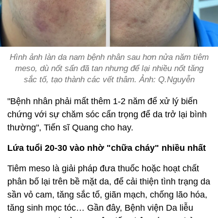
Hình ảnh làn da nam bệnh nhân sau hơn nửa năm tiêm
meso, dù nốt sẩn đã tan nhưng để lại nhiều nốt tăng
sắc tố, tạo thành các vết thâm. Ảnh: Q.Nguyễn
"Bệnh nhân phải mất thêm 1-2 năm để xử lý biến
chứng với sự chăm sóc cẩn trọng để da trở lại bình
thường", Tiến sĩ Quang cho hay.
Lứa tuổi 20-30 vào nhờ "chữa cháy" nhiều nhất
Tiêm meso là giải pháp đưa thuốc hoặc hoạt chất
phân bố lại trên bề mặt da, để cải thiện tình trạng da
sần vỏ cam, tăng sắc tố, giãn mạch, chống lão hóa,
tăng sinh mọc tóc… Gần đây, Bệnh viện Da liễu