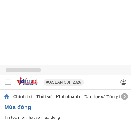
# ASEAN CUP 2026
Chính trị
Thời sự
Kinh doanh
Dân tộc và Tôn giáo
mùa đông
Tin tức mới nhất về
mùa đông