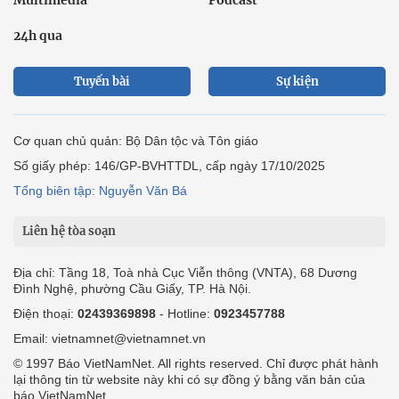
24h qua
Tuyến bài
Sự kiện
Cơ quan chủ quản: Bộ Dân tộc và Tôn giáo
Số giấy phép: 146/GP-BVHTTDL, cấp ngày 17/10/2025
Tổng biên tập: Nguyễn Văn Bá
Liên hệ tòa soạn
Địa chỉ: Tầng 18, Toà nhà Cục Viễn thông (VNTA), 68 Dương
Đình Nghệ, phường Cầu Giấy, TP. Hà Nội.
Điện thoại:
02439369898
- Hotline:
0923457788
Email: vietnamnet@vietnamnet.vn
© 1997 Báo VietNamNet. All rights reserved. Chỉ được phát hành
lại thông tin từ website này khi có sự đồng ý bằng văn bản của
báo VietNamNet.