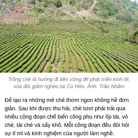
Trồng chè là hướng đi bền vững để phát triển kinh tế,
xóa đói giảm nghèo tại Co Hón. Ảnh: Trần Nhâm
Để tạo ra những mẻ chè thơm ngon không hề đơn
giản. Sau khi được thu hái, chè tươi phải trải qua
nhiều công đoạn chế biến công phu như ốp tái, vò
chè, tái chè và sấy khô. Mỗi công đoạn đều đòi hỏi
sự tỉ mỉ và kinh nghiệm của người làm nghề.