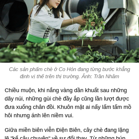
Các sản phẩm chè ở Co Hón đang từng bước khẳng
định vị thế trên thị trường. Ảnh: Trần Nhâm
Chiều muộn, khi nắng vàng dần khuất sau những
dãy núi, những gùi chè đầy ắp cũng lần lượt được
đưa xuống chân đồi. Khuôn mặt ai nấy lấm tấm mồ
hôi nhưng ánh lên niềm vui.
Giữa miền biên viễn Điện Biên, cây chè đang lặng
lẽ "kể câu chuyện" về sự đổi thay. Từ những búp