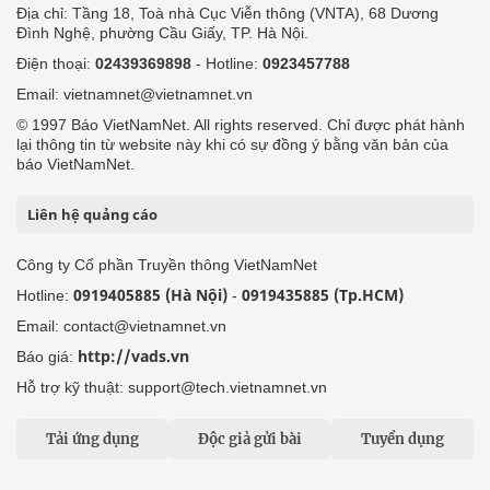
Địa chỉ: Tầng 18, Toà nhà Cục Viễn thông (VNTA), 68 Dương
Đình Nghệ, phường Cầu Giấy, TP. Hà Nội.
Điện thoại:
02439369898
- Hotline:
0923457788
Email: vietnamnet@vietnamnet.vn
© 1997 Báo VietNamNet. All rights reserved. Chỉ được phát hành
lại thông tin từ website này khi có sự đồng ý bằng văn bản của
báo VietNamNet.
Liên hệ quảng cáo
Công ty Cổ phần Truyền thông VietNamNet
0919405885 (Hà Nội)
0919435885 (Tp.HCM)
Hotline:
-
Email: contact@vietnamnet.vn
http://vads.vn
Báo giá:
Hỗ trợ kỹ thuật: support@tech.vietnamnet.vn
Tải ứng dụng
Độc giả gửi bài
Tuyển dụng